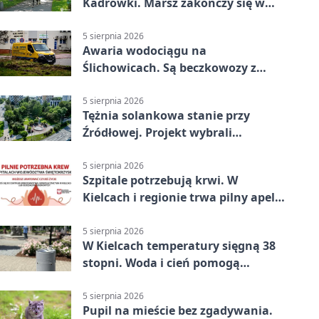
Kadrówki. Marsz zakończy się w
Kielcach
5 sierpnia 2026
Awaria wodociągu na
Ślichowicach. Są beczkowozy z
wodą
5 sierpnia 2026
Tężnia solankowa stanie przy
Źródłowej. Projekt wybrali
mieszkańcy Kielc
5 sierpnia 2026
Szpitale potrzebują krwi. W
Kielcach i regionie trwa pilny apel
do dawców
5 sierpnia 2026
W Kielcach temperatury sięgną 38
stopni. Woda i cień pomogą
przetrwać upał
5 sierpnia 2026
Pupil na mieście bez zgadywania.