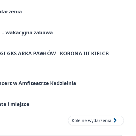
ydarzenia
i – wakacyjna zabawa
I GKS ARKA PAWŁÓW - KORONA III KIELCE:
ncert w Amfiteatrze Kadzielnia
ata i miejsce
Kolejne wydarzenia