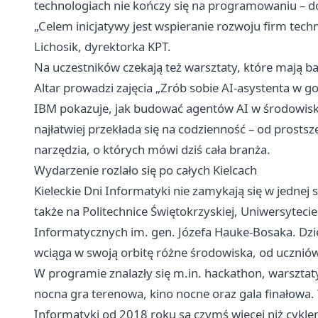
technologiach nie kończy się na programowaniu – do
„Celem inicjatywy jest wspieranie rozwoju firm tech
Lichosik, dyrektorka KPT.
Na uczestników czekają też warsztaty, które mają 
Altar prowadzi zajęcia „Zrób sobie AI-asystenta w go
IBM pokazuje, jak budować agentów AI w środowisk
najłatwiej przekłada się na codzienność – od prostsze
narzędzia, o których mówi dziś cała branża.
Wydarzenie rozlało się po całych Kielcach
Kieleckie Dni Informatyki nie zamykają się w jednej
także na Politechnice Świętokrzyskiej, Uniwersytec
Informatycznych im. gen. Józefa Hauke-Bosaka. Dzi
wciąga w swoją orbitę różne środowiska, od ucznió
W programie znalazły się m.in. hackathon, warsztaty,
nocna gra terenowa, kino nocne oraz gala finałowa. T
Informatyki od 2018 roku są czymś więcej niż cykle