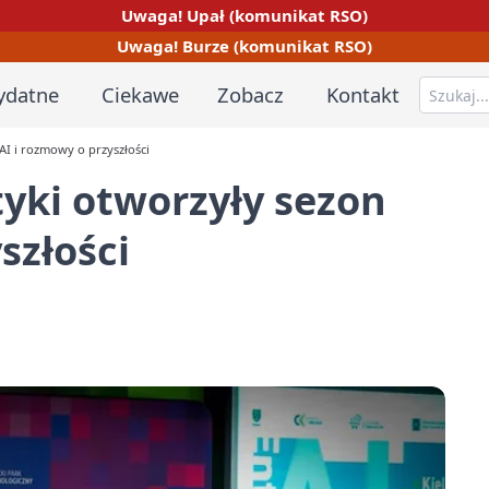
Uwaga! Upał (komunikat RSO)
Uwaga! Burze (komunikat RSO)
ydatne
Ciekawe
Zobacz
Kontakt
AI i rozmowy o przyszłości
tyki otworzyły sezon
szłości