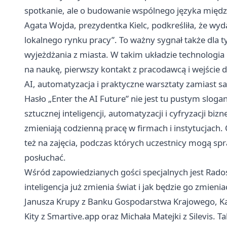
spotkanie, ale o budowanie wspólnego języka między 
Agata Wojda, prezydentka Kielc, podkreśliła, że wy
lokalnego rynku pracy”. To ważny sygnał także dla t
wyjeżdżania z miasta. W takim układzie technologia p
na naukę, pierwszy kontakt z pracodawcą i wejście 
AI, automatyzacja i praktyczne warsztaty zamiast sa
Hasło „Enter the AI Future” nie jest tu pustym slog
sztucznej inteligencji, automatyzacji i cyfryzacji biz
zmieniają codzienną pracę w firmach i instytucjach. 
też na zajęcia, podczas których uczestnicy mogą spra
posłuchać.
Wśród zapowiedzianych gości specjalnych jest Rados
inteligencja już zmienia świat i jak będzie go zmieni
Janusza Krupy z Banku Gospodarstwa Krajowego, Kar
Kity z Smartive.app oraz Michała Matejki z Silevis.