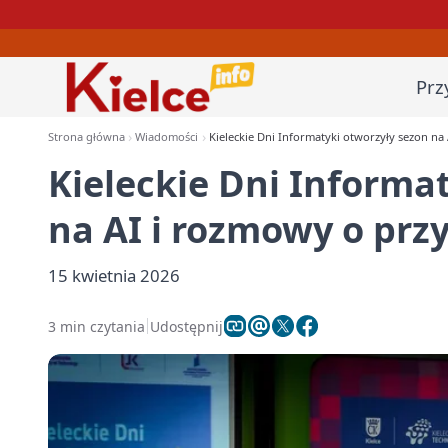
Prz
Strona główna
Wiadomości
Kieleckie Dni Informatyki otworzyły sezon na 
Kieleckie Dni Informa
na AI i rozmowy o przy
15 kwietnia 2026
3 min czytania
Udostępnij