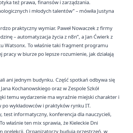
tyka też prawa, finansów i zarządzania.
nologicznych i młodych talentów” – mówiła Justyna
bardzo praktyczny wymiar. Paweł Nowaczek z firmy
dzinę – automatyzacja życia z n8n”, a Jan Ćwierk z
u Watsonx. To właśnie taki fragment programu
j pracy w biurze po lepsze rozumienie, jak działają
 sali ani jednym budynku. Część spotkań odbywa się
ie Jana Kochanowskiego oraz w Zespole Szkół
ęki temu wydarzenie ma wyraźnie miejski charakter i
w po wykładowców i praktyków rynku IT.
 test informatyczny, konferencja dla nauczycieli,
o właśnie ten mix sprawia, że Kieleckie Dni
m prelekcji. Organizatorzy budują przestrzeń, w