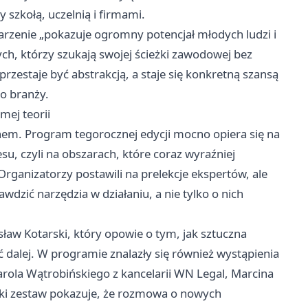
szkołą, uczelnią i firmami.
darzenie „pokazuje ogromny potencjał młodych ludzi i
ych, którzy szukają swojej ścieżki zawodowej bez
rzestaje być abstrakcją, a staje się konkretną szansą
do branży.
mej teorii
anem. Program tegorocznej edycji mocno opiera się na
nesu, czyli na obszarach, które coraz wyraźniej
Organizatorzy postawili na prelekcje ekspertów, ale
wdzić narzędzia w działaniu, a nie tylko o nich
ław Kotarski, który opowie o tym, jak sztuczna
ać dalej. W programie znalazły się również wystąpienia
ola Wątrobińskiego z kancelarii WN Legal, Marcina
 Taki zestaw pokazuje, że rozmowa o nowych