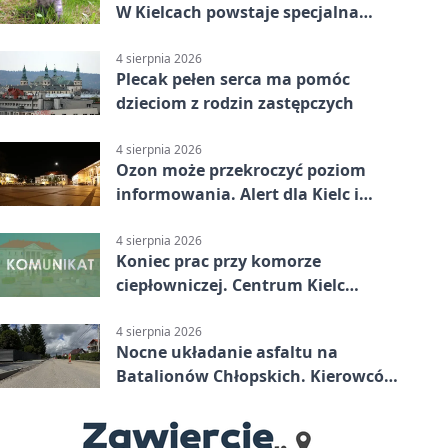
W Kielcach powstaje specjalna
mapa
4 sierpnia 2026
Plecak pełen serca ma pomóc
dzieciom z rodzin zastępczych
4 sierpnia 2026
Ozon może przekroczyć poziom
informowania. Alert dla Kielc i
powiatu
4 sierpnia 2026
Koniec prac przy komorze
ciepłowniczej. Centrum Kielc
odzyska ciepłą wodę
4 sierpnia 2026
Nocne układanie asfaltu na
Batalionów Chłopskich. Kierowców
czekają zamknięcia