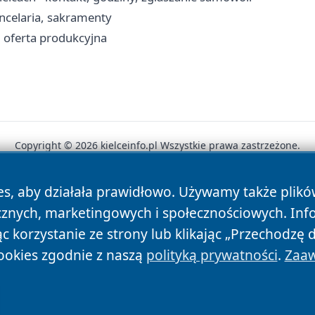
ancelaria, sakramenty
i oferta produkcyjna
Copyright © 2026 kielceinfo.pl Wszystkie prawa zastrzeżone.
es, aby działała prawidłowo. Używamy także plik
News
Autorzy
Polityka Prywatności
Polityka Cookie
cznych, marketingowych i społecznościowych. Inf
 korzystanie ze strony lub klikając „Przechodzę 
ookies zgodnie z naszą
polityką prywatności
.
Zaaw