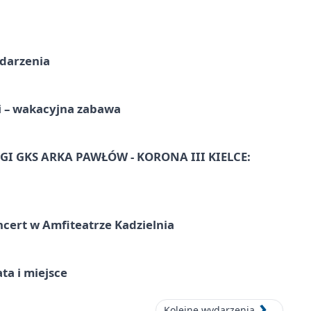
ydarzenia
i – wakacyjna zabawa
I GKS ARKA PAWŁÓW - KORONA III KIELCE:
ncert w Amfiteatrze Kadzielnia
ata i miejsce
Kolejne wydarzenia