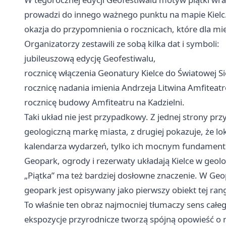
prowadzi do innego ważnego punktu na mapie Kielc. 
okazja do przypomnienia o rocznicach, które dla mi
Organizatorzy zestawili ze sobą kilka dat i symboli:
jubileuszową edycję Geofestiwalu,
rocznicę włączenia Geonatury Kielce do Światowej 
rocznicę nadania imienia Andrzeja Litwina Amfiteatr
rocznicę budowy Amfiteatru na Kadzielni.
Taki układ nie jest przypadkowy. Z jednej strony prz
geologiczną markę miasta, z drugiej pokazuje, że lo
kalendarza wydarzeń, tylko ich mocnym fundamen
Geopark, ogrody i rezerwaty układają Kielce w geo
„Piątka” ma też bardziej dosłowne znaczenie. W Geo
geopark jest opisywany jako pierwszy obiekt tej r
To właśnie ten obraz najmocniej tłumaczy sens całego
ekspozycje przyrodnicze tworzą spójną opowieść o 