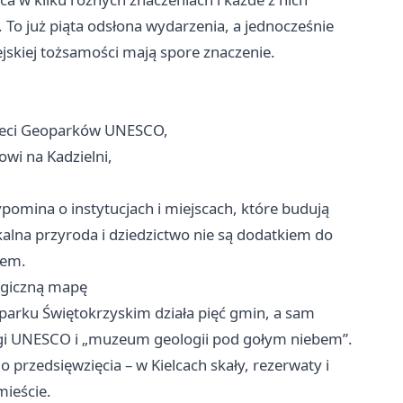
To już piąta odsłona wydarzenia, a jednocześnie
ejskiej tożsamości mają spore znaczenie.
Sieci Geoparków UNESCO,
owi na Kadzielni,
ypomina o instytucjach i miejscach, które budują
kalna przyroda i dziedzictwo nie są dodatkiem do
tem.
logiczną mapę
parku Świętokrzyskim działa pięć gmin, a sam
angi UNESCO i „muzeum geologii pod gołym niebem”.
 przedsięwzięcia – w Kielcach skały, rezerwaty i
mieście.