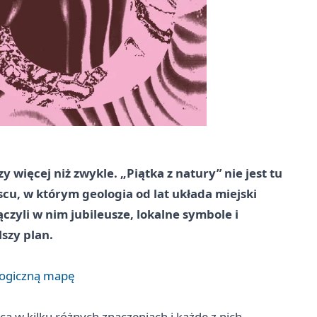
 więcej niż zwykle. „Piątka z natury” nie jest tu
scu, w którym geologia od lat układa miejski
czyli w nim jubileusze, lokalne symbole i
szy plan.
ologiczną mapę
a w kilku różnych znaczeniach i każde z nich