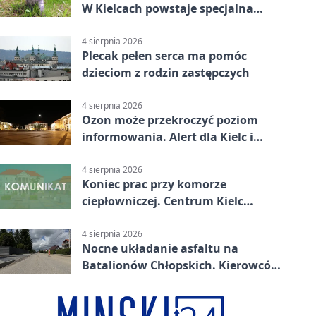
W Kielcach powstaje specjalna
mapa
4 sierpnia 2026
Plecak pełen serca ma pomóc
dzieciom z rodzin zastępczych
4 sierpnia 2026
Ozon może przekroczyć poziom
informowania. Alert dla Kielc i
powiatu
4 sierpnia 2026
Koniec prac przy komorze
ciepłowniczej. Centrum Kielc
odzyska ciepłą wodę
4 sierpnia 2026
Nocne układanie asfaltu na
Batalionów Chłopskich. Kierowców
czekają zamknięcia