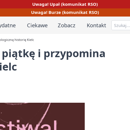
Uwaga! Upał (komunikat RSO)
Uwaga! Burze (komunikat RSO)
ydatne
Ciekawe
Zobacz
Kontakt
logiczną historię Kielc
 piątkę i przypomina
ielc