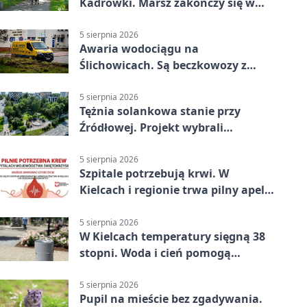
Kadrówki. Marsz zakończy się w
Kielcach
5 sierpnia 2026
Awaria wodociągu na
Ślichowicach. Są beczkowozy z
wodą
5 sierpnia 2026
Tężnia solankowa stanie przy
Źródłowej. Projekt wybrali
mieszkańcy Kielc
5 sierpnia 2026
Szpitale potrzebują krwi. W
Kielcach i regionie trwa pilny apel
do dawców
5 sierpnia 2026
W Kielcach temperatury sięgną 38
stopni. Woda i cień pomogą
przetrwać upał
5 sierpnia 2026
Pupil na mieście bez zgadywania.