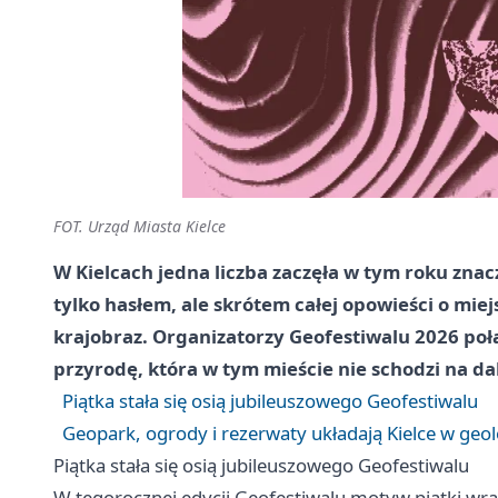
FOT. Urząd Miasta Kielce
W Kielcach jedna liczba zaczęła w tym roku znaczy
tylko hasłem, ale skrótem całej opowieści o miej
krajobraz. Organizatorzy Geofestiwalu 2026 połą
przyrodę, która w tym mieście nie schodzi na dal
Piątka stała się osią jubileuszowego Geofestiwalu
Geopark, ogrody i rezerwaty układają Kielce w ge
Piątka stała się osią jubileuszowego Geofestiwalu
W tegorocznej edycji Geofestiwalu motyw piątki wrac