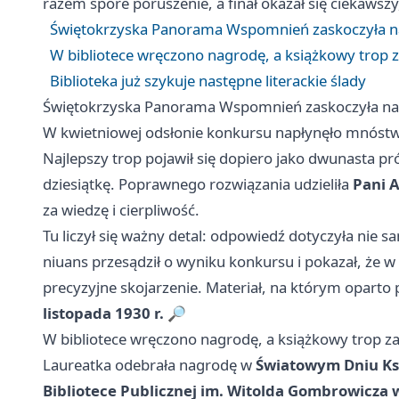
razem spore poruszenie, a finał okazał się ciekawszy
Świętokrzyska Panorama Wspomnień zaskoczyła na
W bibliotece wręczono nagrodę, a książkowy trop za
Biblioteka już szykuje następne literackie ślady
Świętokrzyska Panorama Wspomnień zaskoczyła naw
W kwietniowej odsłonie konkursu napłynęło mnóstwo
Najlepszy trop pojawił się dopiero jako dwunasta pró
dziesiątkę. Poprawnego rozwiązania udzieliła
Pani 
za wiedzę i cierpliwość.
Tu liczył się ważny detal: odpowiedź dotyczyła nie s
niuans przesądził o wyniku konkursu i pokazał, że w
precyzyjne skojarzenie. Materiał, na którym oparto
listopada 1930 r.
🔎
W bibliotece wręczono nagrodę, a książkowy trop zam
Laureatka odebrała nagrodę w
Światowym Dniu Ksi
Bibliotece Publicznej im. Witolda Gombrowicza 