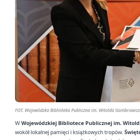
FOT. Wojewódzka Biblioteka Publiczna im. Witolda Gombrowicz
W
Wojewódzkiej Bibliotece Publicznej im. Wito
wokół lokalnej pamięci i książkowych tropów.
Święt