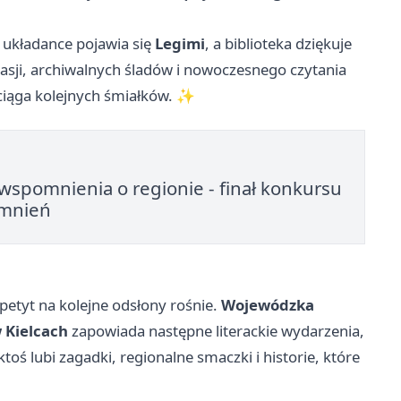
 układance pojawia się
Legimi
, a biblioteka dziękuje
 pasji, archiwalnych śladów i nowoczesnego czytania
yciąga kolejnych śmiałków. ✨
 wspomnienia o regionie - finał konkursu
omnień
etyt na kolejne odsłony rośnie.
Wojewódzka
 Kielcach
zapowiada następne literackie wydarzenia,
 ktoś lubi zagadki, regionalne smaczki i historie, które