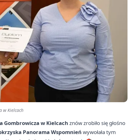
a w Kielcach
lda Gombrowicza w Kielcach
znów zrobiło się głośno
okrzyska Panorama Wspomnień
wywołała tym