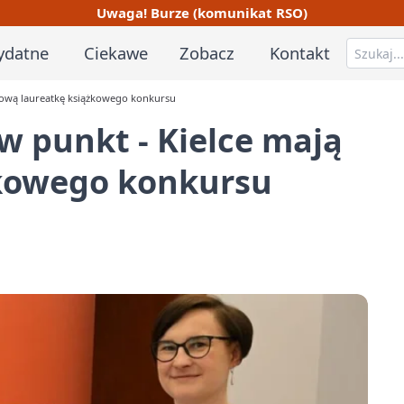
Uwaga! Burze (komunikat RSO)
ydatne
Ciekawe
Zobacz
Kontakt
nową laureatkę książkowego konkursu
 punkt - Kielce mają
żkowego konkursu