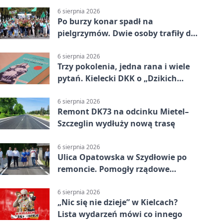
6 sierpnia 2026
Po burzy konar spadł na
pielgrzymów. Dwie osoby trafiły do
szpitala
6 sierpnia 2026
Trzy pokolenia, jedna rana i wiele
pytań. Kielecki DKK o „Dzikich
łabędziach”
6 sierpnia 2026
Remont DK73 na odcinku Mietel–
Szczeglin wydłuży nową trasę
6 sierpnia 2026
Ulica Opatowska w Szydłowie po
remoncie. Pomogły rządowe
pieniądze
6 sierpnia 2026
„Nic się nie dzieje” w Kielcach?
Lista wydarzeń mówi co innego