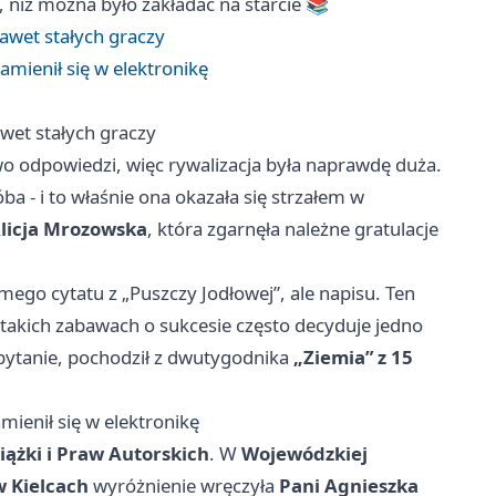
, niż można było zakładać na starcie 📚
wet stałych graczy
mienił się w elektronikę
et stałych graczy
 odpowiedzi, więc rywalizacja była naprawdę duża.
ba - i to właśnie ona okazała się strzałem w
Alicja Mrozowska
, która zgarnęła należne gratulacje
amego cytatu z „Puszczy Jodłowej”, ale napisu. Ten
 takich zabawach o sukcesie często decyduje jedno
 pytanie, pochodził z dwutygodnika
„Ziemia” z 15
ienił się w elektronikę
ążki i Praw Autorskich
. W
Wojewódzkiej
w Kielcach
wyróżnienie wręczyła
Pani Agnieszka