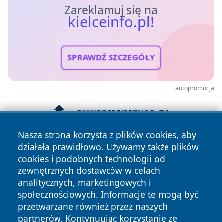
Zareklamuj się na
kielceinfo.pl!
SPRAWDŹ SZCZEGÓŁY
autopromocja
Nasza strona korzysta z plików cookies, aby
działała prawidłowo. Używamy także plików
cookies i podobnych technologii od
zewnętrznych dostawców w celach
analitycznych, marketingowych i
społecznościowych. Informacje te mogą być
przetwarzane również przez naszych
Copyright © 2026 kielceinfo.pl Wszystkie prawa zastrzeżone.
partnerów. Kontynuując korzystanie ze