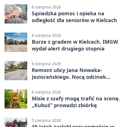
6 sierpnia 2026
Sąsiedzka pomoc i opieka na
odległość dla seniorów w Kielcach
6 sierpnia 2026
Burze z gradem w Kielcach. IMGW
wydał alert drugiego stopnia
6 sierpnia 2026
Remont ulicy Jana Nowaka-
Jeziorańskiego. Nocą odcinek
będzie zamykany
6 sierpnia 2026
Misie z szafy mogą trafić na scenę.
„Kubuś” prowadzi zbiórkę
5 sierpnia 2026
19-latek zasłabł przy pomoście w