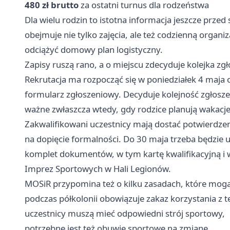
480 zł brutto
za ostatni turnus dla rodzeństwa
Dla wielu rodzin to istotna informacja jeszcze przed
obejmuje nie tylko zajęcia, ale też codzienną organi
odciążyć domowy plan logistyczny.
Zapisy ruszą rano, a o miejscu zdecyduje kolejka zg
Rekrutacja ma rozpocząć się w poniedziałek 4 maja 
formularz zgłoszeniowy. Decyduje kolejność zgłosze
ważne zwłaszcza wtedy, gdy rodzice planują wakacje
Zakwalifikowani uczestnicy mają dostać potwierdze
na dopięcie formalności. Do 30 maja trzeba będzie 
komplet dokumentów, w tym kartę kwalifikacyjną i 
Imprez Sportowych w Hali Legionów.
MOSiR przypomina też o kilku zasadach, które mogą 
podczas półkolonii obowiązuje zakaz korzystania z
uczestnicy muszą mieć odpowiedni strój sportowy,
potrzebne jest też obuwie sportowe na zmianę.