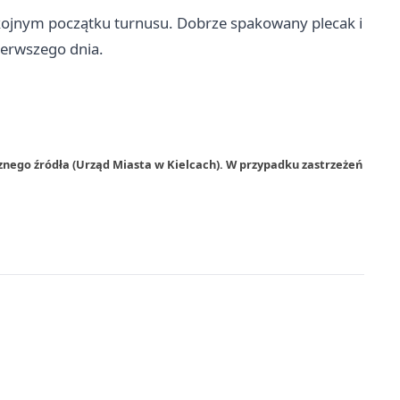
okojnym początku turnusu. Dobrze spakowany plecak i
ierwszego dnia.
znego źródła (Urząd Miasta w Kielcach). W przypadku zastrzeżeń