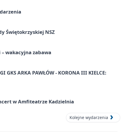
ydarzenia
dy Świętokrzyskiej NSZ
i – wakacyjna zabawa
I GKS ARKA PAWŁÓW - KORONA III KIELCE:
ncert w Amfiteatrze Kadzielnia
Kolejne wydarzenia