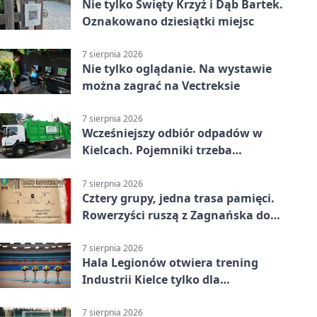
Nie tylko Święty Krzyż i Dąb Bartek.
Oznakowano dziesiątki miejsc
7 sierpnia 2026
Nie tylko oglądanie. Na wystawie
można zagrać na Vectreksie
7 sierpnia 2026
Wcześniejszy odbiór odpadów w
Kielcach. Pojemniki trzeba
wystawić wcześniej
7 sierpnia 2026
Cztery grupy, jedna trasa pamięci.
Rowerzyści ruszą z Zagnańska do
Lasocina
7 sierpnia 2026
Hala Legionów otwiera trening
Industrii Kielce tylko dla
karnetowiczów
7 sierpnia 2026