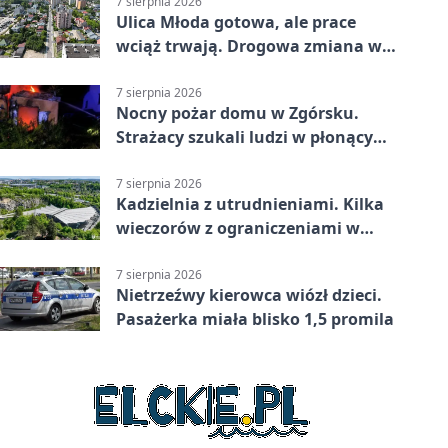
7 sierpnia 2026
Ulica Młoda gotowa, ale prace
wciąż trwają. Drogowa zmiana w
Kielcach
7 sierpnia 2026
Nocny pożar domu w Zgórsku.
Strażacy szukali ludzi w płonącym
budynku
7 sierpnia 2026
Kadzielnia z utrudnieniami. Kilka
wieczorów z ograniczeniami w
ruchu
7 sierpnia 2026
Nietrzeźwy kierowca wiózł dzieci.
Pasażerka miała blisko 1,5 promila