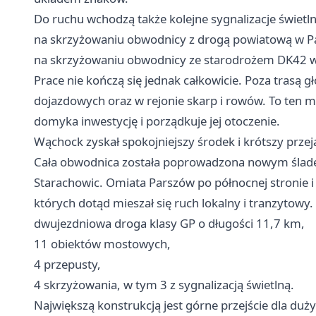
Do ruchu wchodzą także kolejne sygnalizacje świetln
na skrzyżowaniu obwodnicy z drogą powiatową w P
na skrzyżowaniu obwodnicy ze starodrożem DK42 w 
Prace nie kończą się jednak całkowicie. Poza trasą
dojazdowych oraz w rejonie skarp i rowów. To ten mn
domyka inwestycję i porządkuje jej otoczenie.
Wąchock zyskał spokojniejszy środek i krótszy przej
Cała obwodnica została poprowadzona nowym ślade
Starachowic. Omiata Parszów po północnej stronie i
których dotąd mieszał się ruch lokalny i tranzytowy
dwujezdniowa droga klasy GP o długości 11,7 km,
11 obiektów mostowych,
4 przepusty,
4 skrzyżowania, w tym 3 z sygnalizacją świetlną.
Największą konstrukcją jest górne przejście dla duż