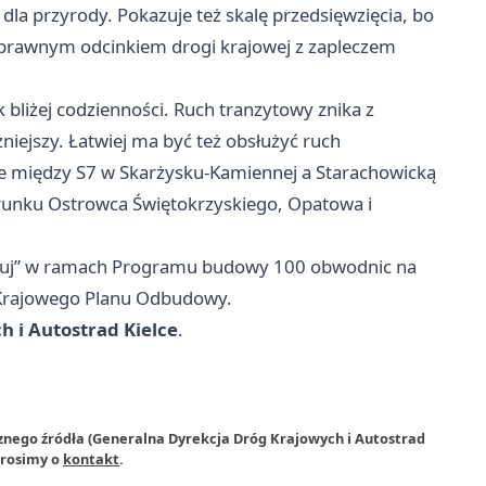
 dla przyrody. Pokazuje też skalę przedsięwzięcia, bo
oprawnym odcinkiem drogi krajowej z zapleczem
 bliżej codzienności. Ruch tranzytowy znika z
zniejszy. Łatwiej ma być też obsłużyć ruch
ie między S7 w Skarżysku-Kamiennej a Starachowicką
erunku
Ostrowca Świętokrzyskiego
, Opatowa i
buduj” w ramach Programu budowy 100 obwodnic na
 Krajowego Planu Odbudowy.
 i Autostrad Kielce
.
znego źródła (Generalna Dyrekcja Dróg Krajowych i Autostrad
prosimy o
kontakt
.