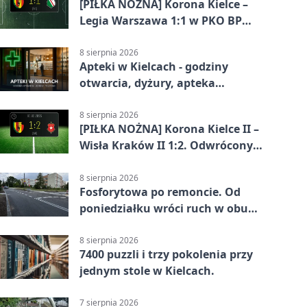
[PIŁKA NOŻNA] Korona Kielce –
Legia Warszawa 1:1 w PKO BP
Ekstraklasie. Gospodarze
zatrzymali lidera
8 sierpnia 2026
Apteki w Kielcach - godziny
otwarcia, dyżury, apteka
całodobowa
8 sierpnia 2026
[PIŁKA NOŻNA] Korona Kielce II –
Wisła Kraków II 1:2. Odwrócony
wynik w Betclic 3. Liga Grupa 4
(Grupa IV)
8 sierpnia 2026
Fosforytowa po remoncie. Od
poniedziałku wróci ruch w obu
kierunkach
8 sierpnia 2026
7400 puzzli i trzy pokolenia przy
jednym stole w Kielcach.
7 sierpnia 2026