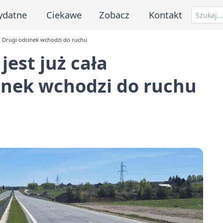
ydatne
Ciekawe
Zobacz
Kontakt
. Drugi odcinek wchodzi do ruchu
est już cała
inek wchodzi do ruchu