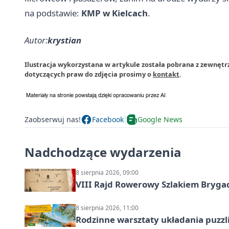
na podstawie:
KMP w Kielcach
.
Autor:
krystian
Ilustracja wykorzystana w artykule została pobrana z zewnętr
dotyczących praw do zdjęcia prosimy o
kontakt
.
Zaobserwuj nas!
Facebook
Google News
Nadchodzące wydarzenia
8 sierpnia 2026, 09:00
VIII Rajd Rowerowy Szlakiem Bryga
8 sierpnia 2026, 11:00
Rodzinne warsztaty układania puzzl