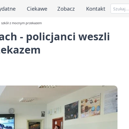
ydatne
Ciekawe
Zobacz
Kontakt
 do szkół z mocnym przekazem
ch - policjanci weszli
rzekazem