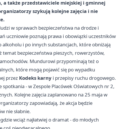
 a także przedstawiciele miejskiej i gminnej
rganizatorzy szykują kolejne zajęcia i nie
e.
ludzi w sprawach bezpieczeństwa na drodze i
kań uczniowie poznają prawa i obowiązki uczestników
 alkoholu i po innych substancjach, które obniżają
ż temat bezpieczeństwa pieszych, rowerzystów,
 samochodów. Mundurowi przypominają też o
lnych, które mogą pojawić się po wypadku
nej przez
Kodeks karny
i przepisy ruchu drogowego.
akie spotkania - w Zespole Placówek Oświatowych nr 2,
znych. Kolejne zajęcia zaplanowano na 25 maja w
rganizatorzy zapowiadają, że akcja będzie
w nie słabnie.
, gdzie wciąż najłatwiej o dramat - do młodych
ę coś nieodwracalnego.