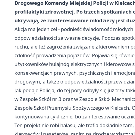
Drogowego Komendy Miejskiej Policji w Kielcach,
profilaktyki zdrowotnej. Po trzech spotkaniach o
ukrywają, że zainteresowanie młodzieży jest duż
Akcja ma jeden cel - podnieść świadomość młodych 
odpowiedzialności za własne decyzje. Podczas spot
ruchu, ale też zagrożenia związane z kierowaniem po
zdolność prowadzenia pojazdów. Pojawia się równie
użytkowników hulajnóg elektrycznych i kierowców
konsekwencjach prawnych, psychicznych i emocjona
drogowym, a także o odpowiedzialności przewidzia
Jak podaje Policja, do tej pory odbyły się już trzy t
w Zespole Szkół nr 3 oraz w Zespole Szkół Mechanic
Zespole Szkół Przemysłu Spożywczego w Kielcach. O
kontynuowana cyklicznie, bo zainteresowanie ucznió
Ten projekt nie robi hałasu, ale trafia dokładnie tam
kierowców i pasażerów, zanim na drodze wydarzy si