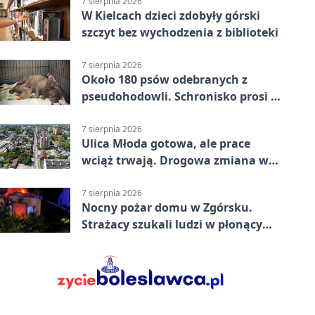
7 sierpnia 2026
W Kielcach dzieci zdobyły górski
szczyt bez wychodzenia z biblioteki
7 sierpnia 2026
Około 180 psów odebranych z
pseudohodowli. Schronisko prosi o
pomoc
7 sierpnia 2026
Ulica Młoda gotowa, ale prace
wciąż trwają. Drogowa zmiana w
Kielcach
7 sierpnia 2026
Nocny pożar domu w Zgórsku.
Strażacy szukali ludzi w płonącym
budynku