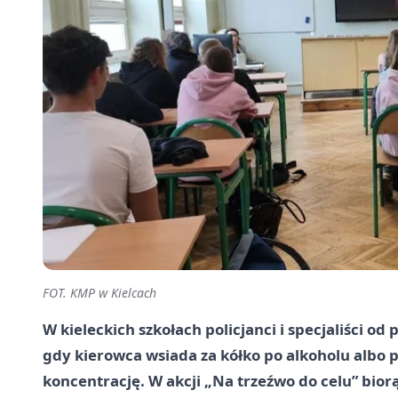
FOT. KMP w Kielcach
W kieleckich szkołach policjanci i specjaliści od
gdy kierowca wsiada za kółko po alkoholu albo
koncentrację. W akcji „Na trzeźwo do celu” bio