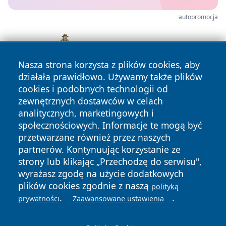
autopromocja
Nasza strona korzysta z plików cookies, aby
działała prawidłowo. Używamy także plików
cookies i podobnych technologii od
zewnętrznych dostawców w celach
analitycznych, marketingowych i
społecznościowych. Informacje te mogą być
przetwarzane również przez naszych
partnerów. Kontynuując korzystanie ze
Copyright © 2026 kielceinfo.pl Wszystkie prawa zastrzeżone.
strony lub klikając „Przechodzę do serwisu",
wyrażasz zgodę na użycie dodatkowych
plików cookies zgodnie z naszą
polityką
Polityka
Polityka
News
Autorzy
.
.
prywatności
Zaawansowane ustawienia
Prywatności
Cookies