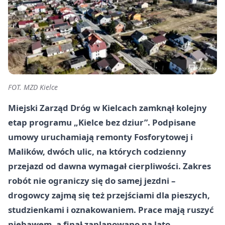
FOT. MZD Kielce
Miejski Zarząd Dróg w Kielcach zamknął kolejny
etap programu „Kielce bez dziur”. Podpisane
umowy uruchamiają remonty Fosforytowej i
Malików, dwóch ulic, na których codzienny
przejazd od dawna wymagał cierpliwości. Zakres
robót nie ograniczy się do samej jezdni –
drogowcy zajmą się też przejściami dla pieszych,
studzienkami i oznakowaniem. Prace mają ruszyć
niebawem, a finał zaplanowano na lato.