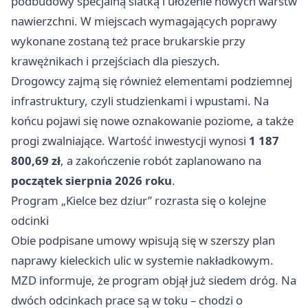
podbudowy specjalną siatką i ułożenie nowych warstw
nawierzchni. W miejscach wymagających poprawy
wykonane zostaną też prace brukarskie przy
krawężnikach i przejściach dla pieszych.
Drogowcy zajmą się również elementami podziemnej
infrastruktury, czyli studzienkami i wpustami. Na
końcu pojawi się nowe oznakowanie poziome, a także
progi zwalniające. Wartość inwestycji wynosi
1 187
800,69 zł
, a zakończenie robót zaplanowano na
początek sierpnia 2026 roku
.
Program „Kielce bez dziur” rozrasta się o kolejne
odcinki
Obie podpisane umowy wpisują się w szerszy plan
naprawy kieleckich ulic w systemie nakładkowym.
MZD informuje, że program objął już siedem dróg. Na
dwóch odcinkach prace są w toku – chodzi o