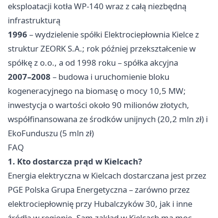
eksploatacji kotła WP-140 wraz z całą niezbędną
infrastrukturą
1996
– wydzielenie spółki Elektrociepłownia Kielce z
struktur ZEORK S.A.; rok później przekształcenie w
spółkę z o.o., a od 1998 roku – spółka akcyjna
2007–2008
– budowa i uruchomienie bloku
kogeneracyjnego na biomasę o mocy 10,5 MW;
inwestycja o wartości około 90 milionów złotych,
współfinansowana ze środków unijnych (20,2 mln zł) i
EkoFunduszu (5 mln zł)
FAQ
1. Kto dostarcza prąd w Kielcach?
Energia elektryczna w Kielcach dostarczana jest przez
PGE Polska Grupa Energetyczna – zarówno przez
elektrociepłownię przy Hubalczyków 30, jak i inne
źródła w regionie. Sam zakład w Kielcach ma moc