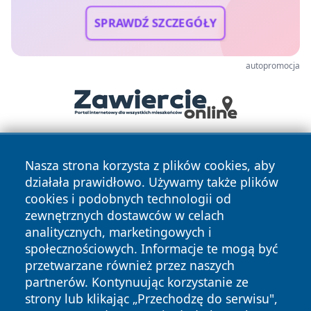
SPRAWDŹ SZCZEGÓŁY
autopromocja
Nasza strona korzysta z plików cookies, aby
działała prawidłowo. Używamy także plików
cookies i podobnych technologii od
zewnętrznych dostawców w celach
analitycznych, marketingowych i
Copyright © 2026 kielceinfo.pl Wszystkie prawa zastrzeżone.
społecznościowych. Informacje te mogą być
przetwarzane również przez naszych
partnerów. Kontynuując korzystanie ze
Polityka
Polityka
News
Autorzy
strony lub klikając „Przechodzę do serwisu",
Prywatności
Cookies