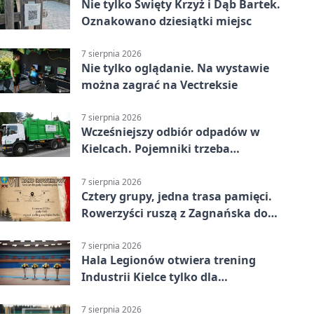
Nie tylko Święty Krzyż i Dąb Bartek.
Oznakowano dziesiątki miejsc
7 sierpnia 2026
Nie tylko oglądanie. Na wystawie
można zagrać na Vectreksie
7 sierpnia 2026
Wcześniejszy odbiór odpadów w
Kielcach. Pojemniki trzeba
wystawić wcześniej
7 sierpnia 2026
Cztery grupy, jedna trasa pamięci.
Rowerzyści ruszą z Zagnańska do
Lasocina
7 sierpnia 2026
Hala Legionów otwiera trening
Industrii Kielce tylko dla
karnetowiczów
7 sierpnia 2026