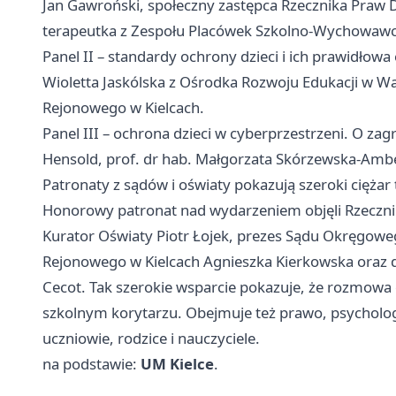
Jan Gawroński, społeczny zastępca Rzecznika Praw D
terapeutka z Zespołu Placówek Szkolno-Wychowawcz
Panel II – standardy ochrony dzieci i ich prawidłow
Wioletta Jaskólska z Ośrodka Rozwoju Edukacji w
Wa
Rejonowego w Kielcach.
Panel III – ochrona dzieci w cyberprzestrzeni. O zag
Hensold, prof. dr hab. Małgorzata Skórzewska-Ambe
Patronaty z sądów i oświaty pokazują szeroki ciężar
Honorowy patronat nad wydarzeniem objęli Rzecznik
Kurator Oświaty Piotr Łojek, prezes Sądu Okręgowe
Rejonowego w Kielcach Agnieszka Kierkowska oraz
Cecot. Tak szerokie wsparcie pokazuje, że rozmowa 
szkolnym korytarzu. Obejmuje też prawo, psychologi
uczniowie, rodzice i nauczyciele.
na podstawie:
UM Kielce
.