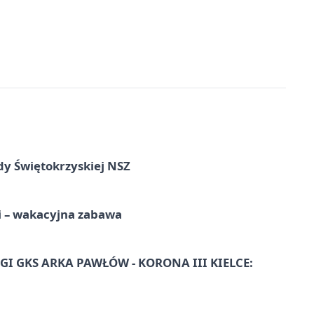
dy Świętokrzyskiej NSZ
i – wakacyjna zabawa
I GKS ARKA PAWŁÓW - KORONA III KIELCE: