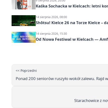
9 sierpnia 2026, 20:00
Kaśka Sochacka w Kielcach: letni ko
14 sierpnia 2026, 08:00
Shōtsu! Kielce 26 na Torze Kielce – d
14 sierpnia 2026, 15:30
Od Nowa Festiwal w Kielcach — Amfit
<< Poprzedni
Ponad 200 seniorów ruszyło wokół zalewu. Rajd 
Starachowice z no