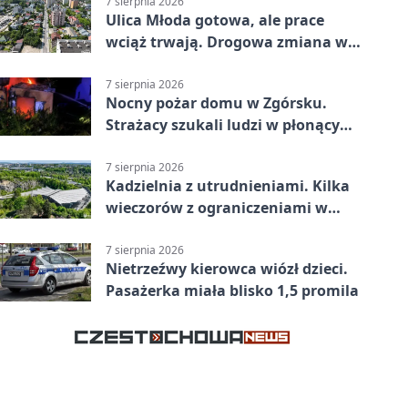
7 sierpnia 2026
Ulica Młoda gotowa, ale prace
wciąż trwają. Drogowa zmiana w
Kielcach
7 sierpnia 2026
Nocny pożar domu w Zgórsku.
Strażacy szukali ludzi w płonącym
budynku
7 sierpnia 2026
Kadzielnia z utrudnieniami. Kilka
wieczorów z ograniczeniami w
ruchu
7 sierpnia 2026
Nietrzeźwy kierowca wiózł dzieci.
Pasażerka miała blisko 1,5 promila