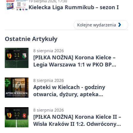
19 sierpnia 2026, 17:30
Kielecka Liga Rummikub – sezon I
Kolejne wydarzenia
Ostatnie Artykuły
8 sierpnia 2026
[PIŁKA NOŻNA] Korona Kielce –
Legia Warszawa 1:1 w PKO BP
Ekstraklasie. Gospodarze
zatrzymali lidera
8 sierpnia 2026
Apteki w Kielcach - godziny
otwarcia, dyżury, apteka
całodobowa
8 sierpnia 2026
[PIŁKA NOŻNA] Korona Kielce II –
Wisła Kraków II 1:2. Odwrócony
wynik w Betclic 3. Liga Grupa 4