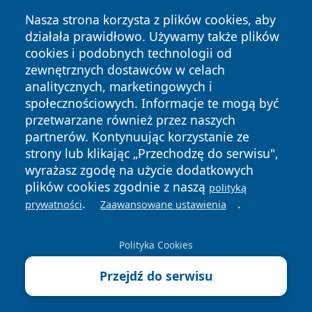
Nasza strona korzysta z plików cookies, aby
działała prawidłowo. Używamy także plików
cookies i podobnych technologii od
zewnętrznych dostawców w celach
analitycznych, marketingowych i
społecznościowych. Informacje te mogą być
Copyright © 2026 kielceinfo.pl Wszystkie prawa zastrzeżone.
przetwarzane również przez naszych
partnerów. Kontynuując korzystanie ze
strony lub klikając „Przechodzę do serwisu",
Polityka
Polityka
News
Autorzy
wyrażasz zgodę na użycie dodatkowych
Prywatności
Cookies
plików cookies zgodnie z naszą
polityką
.
.
prywatności
Zaawansowane ustawienia
Polityka Cookies
Przejdź do serwisu