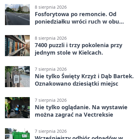
(Grupa IV)
8 sierpnia 2026
Fosforytowa po remoncie. Od
poniedziałku wróci ruch w obu
kierunkach
8 sierpnia 2026
7400 puzzli i trzy pokolenia przy
jednym stole w Kielcach.
7 sierpnia 2026
Nie tylko Święty Krzyż i Dąb Bartek.
Oznakowano dziesiątki miejsc
7 sierpnia 2026
Nie tylko oglądanie. Na wystawie
można zagrać na Vectreksie
7 sierpnia 2026
Wcześniejszy odbiór odpadów w