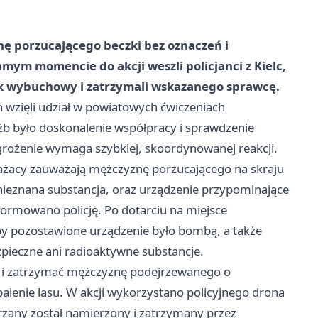
nę porzucającego beczki bez oznaczeń i
ym momencie do akcji weszli policjanci z Kielc,
nek wybuchowy i zatrzymali wskazanego sprawcę.
h wzięli udział w powiatowych ćwiczeniach
żb było doskonalenie współpracy i sprawdzenie
grożenie wymaga szybkiej, skoordynowanej reakcji.
rażacy zauważają mężczyznę porzucającego na skraju
 nieznana substancja, oraz urządzenie przypominające
ormowano policję. Po dotarciu na miejsce
 by pozostawione urządzenie było bombą, a także
zpieczne ani radioaktywne substancje.
lić i zatrzymać mężczyznę podejrzewanego o
lenie lasu. W akcji wykorzystano policyjnego drona
rzany został namierzony i zatrzymany przez