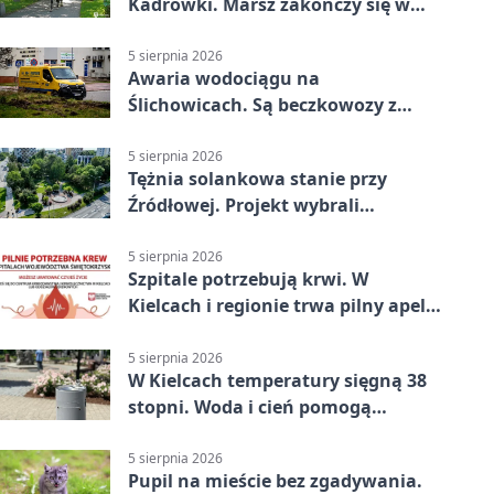
Kadrówki. Marsz zakończy się w
Kielcach
5 sierpnia 2026
Awaria wodociągu na
Ślichowicach. Są beczkowozy z
wodą
5 sierpnia 2026
Tężnia solankowa stanie przy
Źródłowej. Projekt wybrali
mieszkańcy Kielc
5 sierpnia 2026
Szpitale potrzebują krwi. W
Kielcach i regionie trwa pilny apel
do dawców
5 sierpnia 2026
W Kielcach temperatury sięgną 38
stopni. Woda i cień pomogą
przetrwać upał
5 sierpnia 2026
Pupil na mieście bez zgadywania.