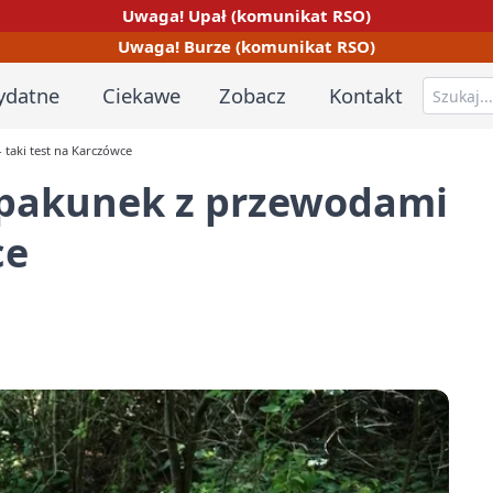
Uwaga! Upał (komunikat RSO)
Uwaga! Burze (komunikat RSO)
ydatne
Ciekawe
Zobacz
Kontakt
 taki test na Karczówce
i pakunek z przewodami
ce