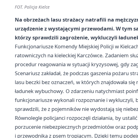
FOT. Policja Kielce
Na obrzeżach lasu strażacy natrafili na mężczyz
urządzenie z wystającymi przewodami. W tym sam
którzy sprawdzili zagrożenie, wykluczyli ładu
Funkcjonariusze Komendy Miejskiej Policji w Kielcac
ratowniczych na kieleckiej Karczówce. Zadaniem słu
procedur reagowania w sytuacji kryzysowej, gdy za
Scenariusz zakładał, że podczas gaszenia pożaru st
lasu beczki bez oznaczeń, w których znajdowała się
ładunek wybuchowy. O zdarzeniu natychmiast poinf
funkcjonariusze wykonali rozpoznanie i wykluczyli,
sprawdzili, że z pojemników nie wydostają się niebe
Równolegle policjanci rozpoczęli działania, by usta
porzucenie niebezpiecznych przedmiotów oraz podpa
i przewodnika z psem tropiącym. Dzięki temu podej