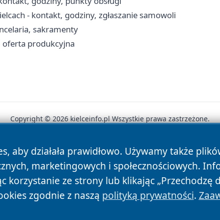
kontakt, godziny, punkty obsługi
cach - kontakt, godziny, zgłaszanie samowoli
ancelaria, sakramenty
i oferta produkcyjna
Copyright © 2026 kielceinfo.pl Wszystkie prawa zastrzeżone.
es, aby działała prawidłowo. Używamy także plik
News
Autorzy
Polityka Prywatności
Polityka Cookie
cznych, marketingowych i społecznościowych. Inf
 korzystanie ze strony lub klikając „Przechodzę 
ookies zgodnie z naszą
polityką prywatności
.
Zaaw