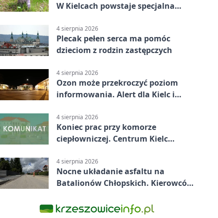
W Kielcach powstaje specjalna
mapa
4 sierpnia 2026
Plecak pełen serca ma pomóc
dzieciom z rodzin zastępczych
4 sierpnia 2026
Ozon może przekroczyć poziom
informowania. Alert dla Kielc i
powiatu
4 sierpnia 2026
Koniec prac przy komorze
ciepłowniczej. Centrum Kielc
odzyska ciepłą wodę
4 sierpnia 2026
Nocne układanie asfaltu na
Batalionów Chłopskich. Kierowców
czekają zamknięcia