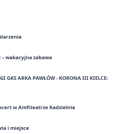
ydarzenia
i – wakacyjna zabawa
I GKS ARKA PAWŁÓW - KORONA III KIELCE:
ncert w Amfiteatrze Kadzielnia
ata i miejsce