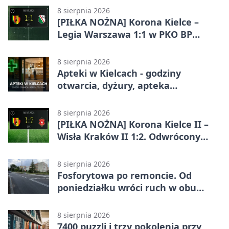
8 sierpnia 2026
[PIŁKA NOŻNA] Korona Kielce –
Legia Warszawa 1:1 w PKO BP
Ekstraklasie. Gospodarze
zatrzymali lidera
8 sierpnia 2026
Apteki w Kielcach - godziny
otwarcia, dyżury, apteka
całodobowa
8 sierpnia 2026
[PIŁKA NOŻNA] Korona Kielce II –
Wisła Kraków II 1:2. Odwrócony
wynik w Betclic 3. Liga Grupa 4
(Grupa IV)
8 sierpnia 2026
Fosforytowa po remoncie. Od
poniedziałku wróci ruch w obu
kierunkach
8 sierpnia 2026
7400 puzzli i trzy pokolenia przy