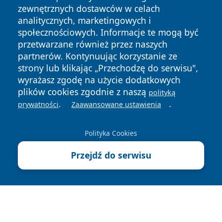
zewnętrznych dostawców w celach
analitycznych, marketingowych i
społecznościowych. Informacje te mogą być
przetwarzane również przez naszych
partnerów. Kontynuując korzystanie ze
Copyright © 2026 kielceinfo.pl Wszystkie prawa zastrzeżone.
strony lub klikając „Przechodzę do serwisu",
wyrażasz zgodę na użycie dodatkowych
plików cookies zgodnie z naszą
polityką
Polityka
Polityka
.
.
prywatności
Zaawansowane ustawienia
News
Autorzy
Prywatności
Cookies
Polityka Cookies
Przejdź do serwisu