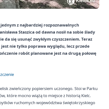
y jednym z najbardziej rozpoznawalnych
nisława Staszica od dawna nosił na sobie ślady
 nie da się usunąć zwykłym czyszczeniem. Teraz
em jest nie tylko poprawa wyglądu, lecz przede
kończenie robót planowane jest na drugą połowę
szczenie
belisk zwieńczony popiersiem uczonego. Stoi w Parku
w, które mocno wiążą to miejsce z historią Kielc.
 zabytków ruchomych województwa świętokrzyskiego