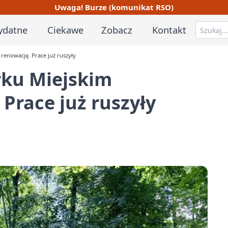
Uwaga! Burze (komunikat RSO)
ydatne
Ciekawe
Zobacz
Kontakt
renowację. Prace już ruszyły
rku Miejskim
Prace już ruszyły