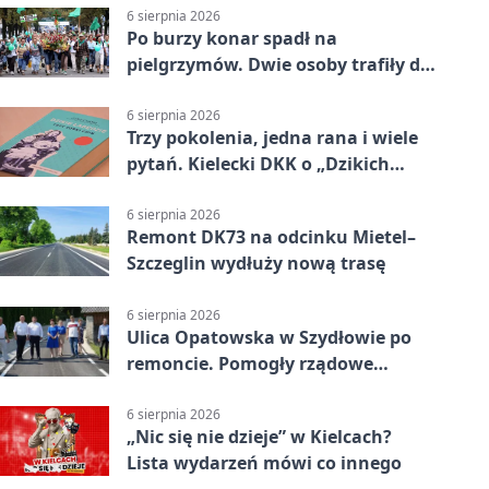
6 sierpnia 2026
Po burzy konar spadł na
pielgrzymów. Dwie osoby trafiły do
szpitala
6 sierpnia 2026
Trzy pokolenia, jedna rana i wiele
pytań. Kielecki DKK o „Dzikich
łabędziach”
6 sierpnia 2026
Remont DK73 na odcinku Mietel–
Szczeglin wydłuży nową trasę
6 sierpnia 2026
Ulica Opatowska w Szydłowie po
remoncie. Pomogły rządowe
pieniądze
6 sierpnia 2026
„Nic się nie dzieje” w Kielcach?
Lista wydarzeń mówi co innego