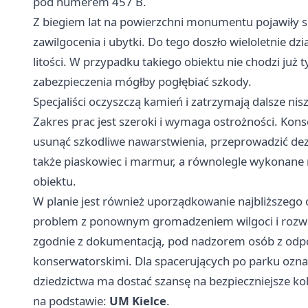
pod numerem 457 B.
Z biegiem lat na powierzchni monumentu pojawiły si
zawilgocenia i ubytki. Do tego doszło wieloletnie dz
litości. W przypadku takiego obiektu nie chodzi już 
zabezpieczenia mógłby pogłębiać szkody.
Specjaliści oczyszczą kamień i zatrzymają dalsze nis
Zakres prac jest szeroki i wymaga ostrożności. Ko
usunąć szkodliwe nawarstwienia, przeprowadzić dezy
także piaskowiec i marmur, a równolegle wykonane m
obiektu.
W planie jest również uporządkowanie najbliższego 
problem z ponownym gromadzeniem wilgoci i roz
zgodnie z dokumentacją, pod nadzorem osób z odpow
konserwatorskimi. Dla spacerujących po parku ozna
dziedzictwa ma dostać szansę na bezpieczniejsze kol
na podstawie:
UM Kielce
.