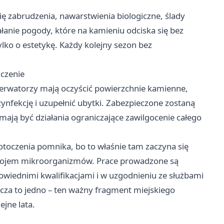
ę zabrudzenia, nawarstwienia biologiczne, ślady
iałanie pogody, które na kamieniu odciska się bez
tylko o estetykę. Każdy kolejny sezon bez
zczenie
nserwatorzy mają oczyścić powierzchnie kamienne,
nfekcję i uzupełnić ubytki. Zabezpieczone zostaną
ają być działania ograniczające zawilgocenie całego
otoczenia pomnika, bo to właśnie tam zaczyna się
wojem mikroorganizmów. Prace prowadzone są
iednimi kwalifikacjami i w uzgodnieniu ze służbami
cza to jedno – ten ważny fragment miejskiego
ejne lata.