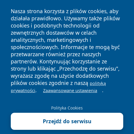
Nasza strona korzysta z plików cookies, aby
działała prawidłowo. Używamy także plików
cookies i podobnych technologii od
zewnętrznych dostawców w celach
analitycznych, marketingowych i
Copyright © 2026 kielceinfo.pl Wszystkie prawa zastrzeżone.
społecznościowych. Informacje te mogą być
przetwarzane również przez naszych
partnerów. Kontynuując korzystanie ze
Polityka
Polityka
News
Autorzy
strony lub klikając „Przechodzę do serwisu",
Prywatności
Cookies
wyrażasz zgodę na użycie dodatkowych
plików cookies zgodnie z naszą
polityką
.
.
prywatności
Zaawansowane ustawienia
Polityka Cookies
Przejdź do serwisu