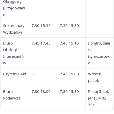
Okręgowy
(urzędowani
e)
Sekretariaty
7.30 15.30
7.30 15.30
—
Wydziałów
Biuro
7.45 17.45
7.45 15.15
I piętro, sala
Obsługi
IV
Interesantó
(tymczasow
w
o)
Czytelnia Akt
—
7.45 15.00
Wtorek–
piątek
Biuro
7:30 18:00
7:30 15:30
Pokój 5, tel.
Podawcze
(41) 34 02
304