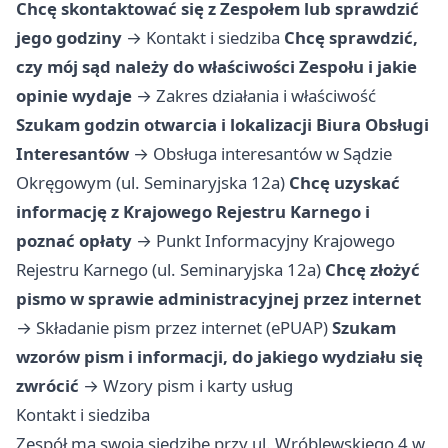
Chcę skontaktować się z Zespołem lub sprawdzić
jego godziny
→
Kontakt i siedziba
Chcę sprawdzić,
czy mój sąd należy do właściwości Zespołu i jakie
opinie wydaje
→
Zakres działania i właściwość
Szukam godzin otwarcia i lokalizacji Biura Obsługi
Interesantów
→
Obsługa interesantów w Sądzie
Okręgowym (ul. Seminaryjska 12a)
Chcę uzyskać
informację z Krajowego Rejestru Karnego i
poznać opłaty
→
Punkt Informacyjny Krajowego
Rejestru Karnego (ul. Seminaryjska 12a)
Chcę złożyć
pismo w sprawie administracyjnej przez internet
→
Składanie pism przez internet (ePUAP)
Szukam
wzorów pism i informacji, do jakiego wydziału się
zwrócić
→
Wzory pism i karty usług
Kontakt i siedziba
Zespół ma swoją siedzibę przy ul. Wróblewskiego 4 w