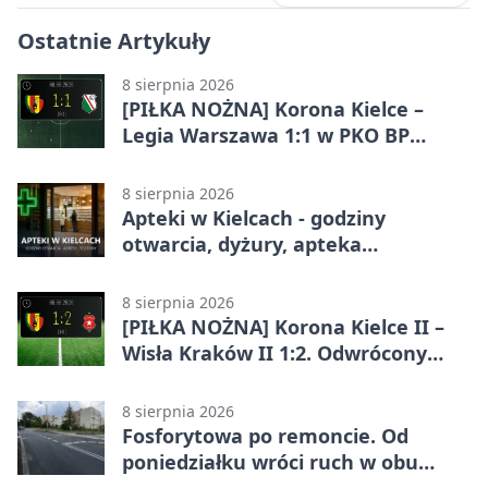
Ostatnie Artykuły
8 sierpnia 2026
[PIŁKA NOŻNA] Korona Kielce –
Legia Warszawa 1:1 w PKO BP
Ekstraklasie. Gospodarze
zatrzymali lidera
8 sierpnia 2026
Apteki w Kielcach - godziny
otwarcia, dyżury, apteka
całodobowa
8 sierpnia 2026
[PIŁKA NOŻNA] Korona Kielce II –
Wisła Kraków II 1:2. Odwrócony
wynik w Betclic 3. Liga Grupa 4
(Grupa IV)
8 sierpnia 2026
Fosforytowa po remoncie. Od
poniedziałku wróci ruch w obu