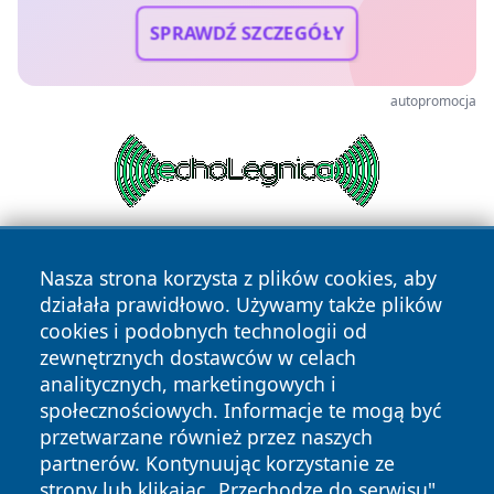
SPRAWDŹ SZCZEGÓŁY
autopromocja
Nasza strona korzysta z plików cookies, aby
działała prawidłowo. Używamy także plików
cookies i podobnych technologii od
zewnętrznych dostawców w celach
analitycznych, marketingowych i
Copyright © 2026 kielceinfo.pl Wszystkie prawa zastrzeżone.
społecznościowych. Informacje te mogą być
przetwarzane również przez naszych
partnerów. Kontynuując korzystanie ze
Polityka
Polityka
News
Autorzy
strony lub klikając „Przechodzę do serwisu",
Prywatności
Cookies