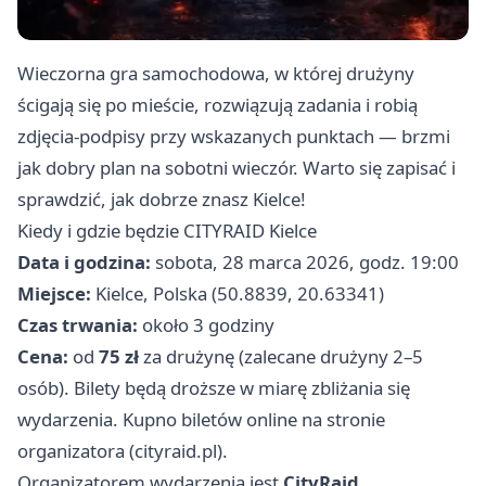
Wieczorna gra samochodowa, w której drużyny
ścigają się po mieście, rozwiązują zadania i robią
zdjęcia-podpisy przy wskazanych punktach — brzmi
jak dobry plan na sobotni wieczór. Warto się zapisać i
sprawdzić, jak dobrze znasz Kielce!
Kiedy i gdzie będzie CITYRAID Kielce
Data i godzina:
sobota, 28 marca 2026, godz. 19:00
Miejsce:
Kielce, Polska (50.8839, 20.63341)
Czas trwania:
około 3 godziny
Cena:
od
75 zł
za drużynę (zalecane drużyny 2–5
osób). Bilety będą droższe w miarę zbliżania się
wydarzenia. Kupno biletów online na stronie
organizatora (cityraid.pl).
Organizatorem wydarzenia jest
CityRaid
.