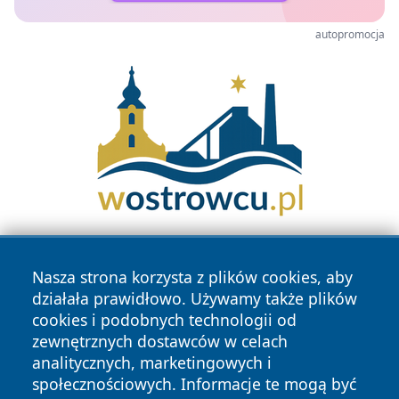
autopromocja
Nasza strona korzysta z plików cookies, aby
działała prawidłowo. Używamy także plików
cookies i podobnych technologii od
zewnętrznych dostawców w celach
analitycznych, marketingowych i
Copyright © 2026 kielceinfo.pl Wszystkie prawa zastrzeżone.
społecznościowych. Informacje te mogą być