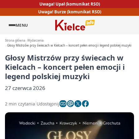
Uwaga! Upał (komunikat RSO)
Uwaga! Burze (komunikat RSO)
MENU
Strona główna
Wydarzenia
Głosy Mistrzów przy świecach w Kielcach – koncert pełen emocji i legend polskiej muzyki
Głosy Mistrzów przy świecach w
Kielcach – koncert pełen emocji i
legend polskiej muzyki
27 czerwca 2026
2 min czytania
Udostępnij