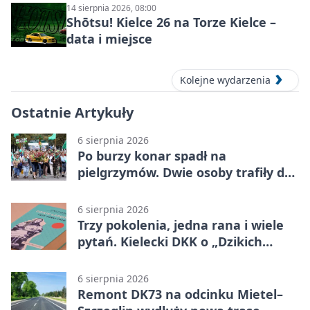
14 sierpnia 2026, 08:00
Shōtsu! Kielce 26 na Torze Kielce –
data i miejsce
Kolejne wydarzenia
Ostatnie Artykuły
6 sierpnia 2026
Po burzy konar spadł na
pielgrzymów. Dwie osoby trafiły do
szpitala
6 sierpnia 2026
Trzy pokolenia, jedna rana i wiele
pytań. Kielecki DKK o „Dzikich
łabędziach”
6 sierpnia 2026
Remont DK73 na odcinku Mietel–