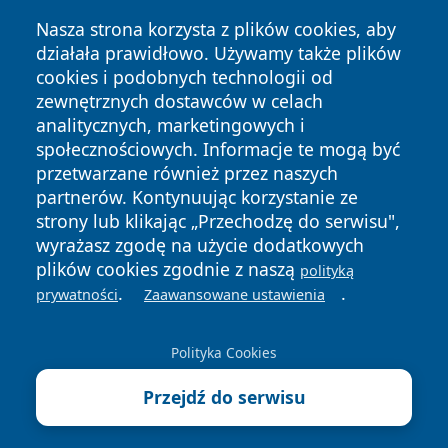
Nasza strona korzysta z plików cookies, aby
działała prawidłowo. Używamy także plików
cookies i podobnych technologii od
zewnętrznych dostawców w celach
analitycznych, marketingowych i
Copyright © 2026 kielceinfo.pl Wszystkie prawa zastrzeżone.
społecznościowych. Informacje te mogą być
przetwarzane również przez naszych
partnerów. Kontynuując korzystanie ze
Polityka
Polityka
News
Autorzy
strony lub klikając „Przechodzę do serwisu",
Prywatności
Cookies
wyrażasz zgodę na użycie dodatkowych
plików cookies zgodnie z naszą
polityką
.
.
prywatności
Zaawansowane ustawienia
Polityka Cookies
Przejdź do serwisu