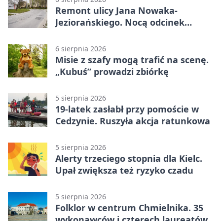
Remont ulicy Jana Nowaka-
Jeziorańskiego. Nocą odcinek
będzie zamykany
6 sierpnia 2026
Misie z szafy mogą trafić na scenę.
„Kubuś” prowadzi zbiórkę
5 sierpnia 2026
19-latek zasłabł przy pomoście w
Cedzynie. Ruszyła akcja ratunkowa
5 sierpnia 2026
Alerty trzeciego stopnia dla Kielc.
Upał zwiększa też ryzyko czadu
5 sierpnia 2026
Folklor w centrum Chmielnika. 35
wykonawców i czterech laureatów