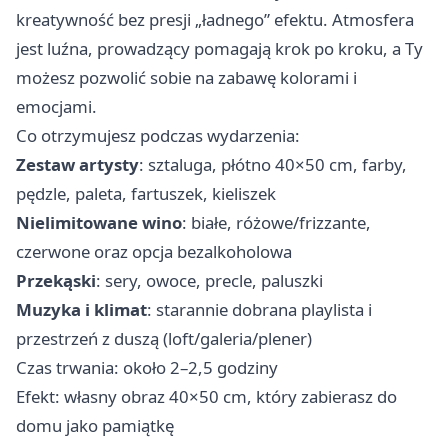
kreatywność bez presji „ładnego” efektu. Atmosfera
jest luźna, prowadzący pomagają krok po kroku, a Ty
możesz pozwolić sobie na zabawę kolorami i
emocjami.
Co otrzymujesz podczas wydarzenia:
Zestaw artysty
: sztaluga, płótno 40×50 cm, farby,
pędzle, paleta, fartuszek, kieliszek
Nielimitowane wino
: białe, różowe/frizzante,
czerwone oraz opcja bezalkoholowa
Przekąski
: sery, owoce, precle, paluszki
Muzyka i klimat
: starannie dobrana playlista i
przestrzeń z duszą (loft/galeria/plener)
Czas trwania: około 2–2,5 godziny
Efekt: własny obraz 40×50 cm, który zabierasz do
domu jako pamiątkę