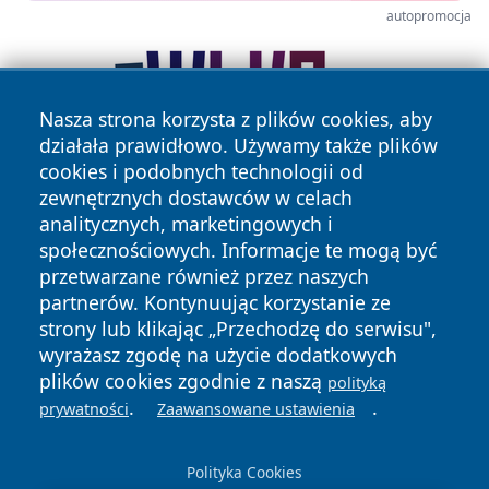
autopromocja
Nasza strona korzysta z plików cookies, aby
działała prawidłowo. Używamy także plików
cookies i podobnych technologii od
zewnętrznych dostawców w celach
analitycznych, marketingowych i
społecznościowych. Informacje te mogą być
przetwarzane również przez naszych
partnerów. Kontynuując korzystanie ze
Copyright © 2026 kielceinfo.pl Wszystkie prawa zastrzeżone.
strony lub klikając „Przechodzę do serwisu",
wyrażasz zgodę na użycie dodatkowych
plików cookies zgodnie z naszą
Polityka
Polityka
polityką
News
Autorzy
.
.
Prywatności
Cookies
prywatności
Zaawansowane ustawienia
Polityka Cookies