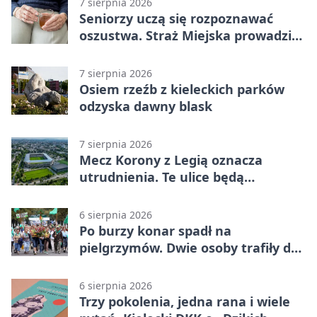
7 sierpnia 2026
Seniorzy uczą się rozpoznawać
oszustwa. Straż Miejska prowadzi
spotkania
7 sierpnia 2026
Osiem rzeźb z kieleckich parków
odzyska dawny blask
7 sierpnia 2026
Mecz Korony z Legią oznacza
utrudnienia. Te ulice będą
zamknięte
6 sierpnia 2026
Po burzy konar spadł na
pielgrzymów. Dwie osoby trafiły do
szpitala
6 sierpnia 2026
Trzy pokolenia, jedna rana i wiele