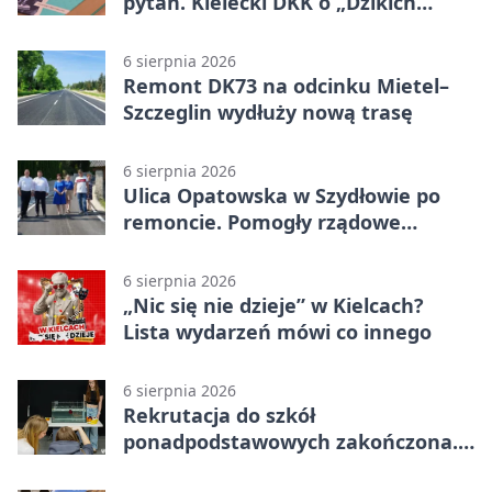
pytań. Kielecki DKK o „Dzikich
łabędziach”
6 sierpnia 2026
Remont DK73 na odcinku Mietel–
Szczeglin wydłuży nową trasę
6 sierpnia 2026
Ulica Opatowska w Szydłowie po
remoncie. Pomogły rządowe
pieniądze
6 sierpnia 2026
„Nic się nie dzieje” w Kielcach?
Lista wydarzeń mówi co innego
6 sierpnia 2026
Rekrutacja do szkół
ponadpodstawowych zakończona.
W Kielcach są wolne miejsca