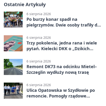
Ostatnie Artykuły
6 sierpnia 2026
Po burzy konar spadł na
pielgrzymów. Dwie osoby trafiły do
szpitala
6 sierpnia 2026
Trzy pokolenia, jedna rana i wiele
pytań. Kielecki DKK o „Dzikich
łabędziach”
6 sierpnia 2026
Remont DK73 na odcinku Mietel–
Szczeglin wydłuży nową trasę
6 sierpnia 2026
Ulica Opatowska w Szydłowie po
remoncie. Pomogły rządowe
pieniądze