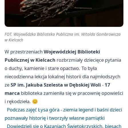
FOT. Wojewódzka Biblioteka Publiczna im. Witolda Gombrowicza
w Kielcach
W przestrzeniach
Wojewódzkiej Biblioteki
Publicznej w Kielcach
rozbrzmiały dziecięce pytania
o duchy, kamienie i stare opactwo. To była
niecodzienna lekcja lokalnej historii dla najmłodszych
ze
SP im. Jakuba Szelesta w Dębskiej Woli
-
17
marca
biblioteka zamieniła się w pracownię opowieści
i rękodzieła. 😊
Podczas zajęć Łysa góra - ziemia legend i baśni dzieci
poznawały historię i tworzyły własne pamiątki
Dowiedzieli się o Kazaniach Świętokrzyskich, biesach