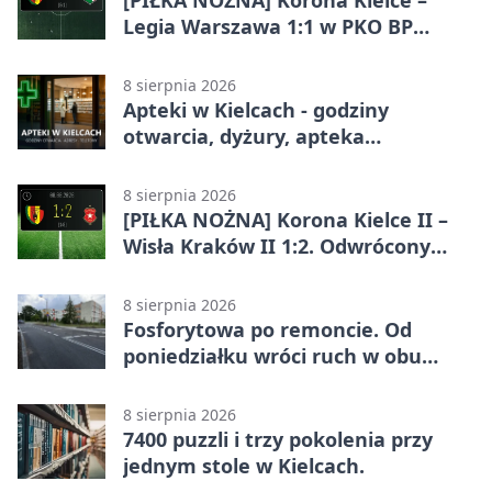
[PIŁKA NOŻNA] Korona Kielce –
Legia Warszawa 1:1 w PKO BP
Ekstraklasie. Gospodarze
zatrzymali lidera
8 sierpnia 2026
Apteki w Kielcach - godziny
otwarcia, dyżury, apteka
całodobowa
8 sierpnia 2026
[PIŁKA NOŻNA] Korona Kielce II –
Wisła Kraków II 1:2. Odwrócony
wynik w Betclic 3. Liga Grupa 4
(Grupa IV)
8 sierpnia 2026
Fosforytowa po remoncie. Od
poniedziałku wróci ruch w obu
kierunkach
8 sierpnia 2026
7400 puzzli i trzy pokolenia przy
jednym stole w Kielcach.