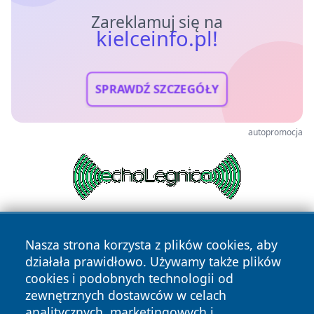
Zareklamuj się na
kielceinfo.pl!
SPRAWDŹ SZCZEGÓŁY
autopromocja
Nasza strona korzysta z plików cookies, aby
działała prawidłowo. Używamy także plików
cookies i podobnych technologii od
zewnętrznych dostawców w celach
analitycznych, marketingowych i
Copyright © 2026 kielceinfo.pl Wszystkie prawa zastrzeżone.