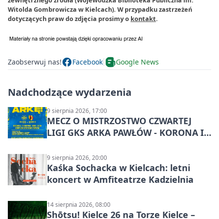
Witolda Gombrowicza w Kielcach). W przypadku zastrzeżeń
dotyczących praw do zdjęcia prosimy o
kontakt
.
Zaobserwuj nas!
Facebook
Google News
Nadchodzące wydarzenia
9 sierpnia 2026, 17:00
MECZ O MISTRZOSTWO CZWARTEJ
LIGI GKS ARKA PAWŁÓW - KORONA III
KIELCE: wielkie emocje
9 sierpnia 2026, 20:00
Kaśka Sochacka w Kielcach: letni
koncert w Amfiteatrze Kadzielnia
14 sierpnia 2026, 08:00
Shōtsu! Kielce 26 na Torze Kielce –