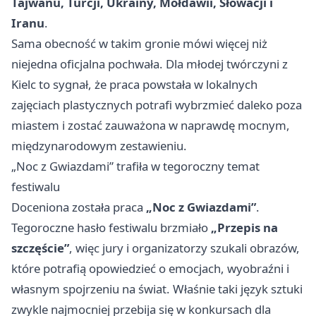
Tajwanu, Turcji, Ukrainy, Mołdawii, Słowacji i
Iranu
.
Sama obecność w takim gronie mówi więcej niż
niejedna oficjalna pochwała. Dla młodej twórczyni z
Kielc to sygnał, że praca powstała w lokalnych
zajęciach plastycznych potrafi wybrzmieć daleko poza
miastem i zostać zauważona w naprawdę mocnym,
międzynarodowym zestawieniu.
„Noc z Gwiazdami” trafiła w tegoroczny temat
festiwalu
Doceniona została praca
„Noc z Gwiazdami”
.
Tegoroczne hasło festiwalu brzmiało
„Przepis na
szczęście”
, więc jury i organizatorzy szukali obrazów,
które potrafią opowiedzieć o emocjach, wyobraźni i
własnym spojrzeniu na świat. Właśnie taki język sztuki
zwykle najmocniej przebija się w konkursach dla