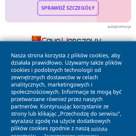
SPRAWDŹ SZCZEGÓŁY
autopromocja
Nasza strona korzysta z plików cookies, aby
działała prawidłowo. Używamy także plików
cookies i podobnych technologii od
zewnętrznych dostawców w celach
analitycznych, marketingowych i
społecznościowych. Informacje te mogą być
Copyright © 2026 kielceinfo.pl Wszystkie prawa zastrzeżone.
przetwarzane również przez naszych
partnerów. Kontynuując korzystanie ze
strony lub klikając „Przechodzę do serwisu",
Polityka
Polityka
wyrażasz zgodę na użycie dodatkowych
News
Autorzy
Prywatności
Cookies
plików cookies zgodnie z naszą
polityką
.
.
prywatności
Zaawansowane ustawienia