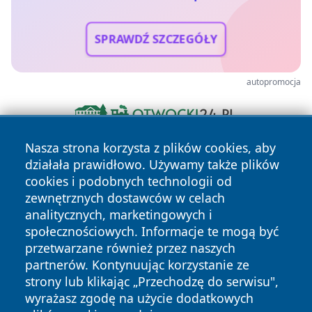
SPRAWDŹ SZCZEGÓŁY
autopromocja
Nasza strona korzysta z plików cookies, aby
działała prawidłowo. Używamy także plików
cookies i podobnych technologii od
zewnętrznych dostawców w celach
analitycznych, marketingowych i
społecznościowych. Informacje te mogą być
Copyright © 2026 kielceinfo.pl Wszystkie prawa zastrzeżone.
przetwarzane również przez naszych
partnerów. Kontynuując korzystanie ze
strony lub klikając „Przechodzę do serwisu",
Polityka
Polityka
News
Autorzy
wyrażasz zgodę na użycie dodatkowych
Prywatności
Cookies