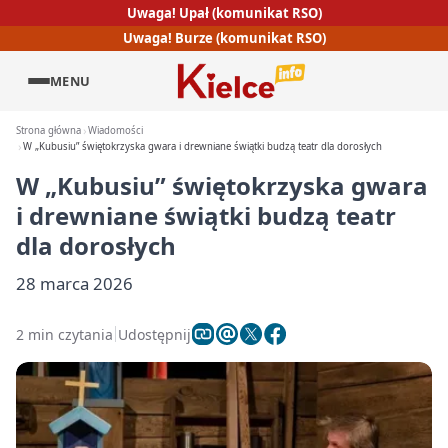
Uwaga! Upał (komunikat RSO)
Uwaga! Burze (komunikat RSO)
MENU
Strona główna
Wiadomości
W „Kubusiu” świętokrzyska gwara i drewniane świątki budzą teatr dla dorosłych
W „Kubusiu” świętokrzyska gwara
i drewniane świątki budzą teatr
dla dorosłych
28 marca 2026
2 min czytania
Udostępnij