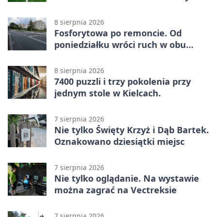
wynik w Betclic 3. Liga Grupa 4
(Grupa IV)
8 sierpnia 2026
Fosforytowa po remoncie. Od
poniedziałku wróci ruch w obu
kierunkach
8 sierpnia 2026
7400 puzzli i trzy pokolenia przy
jednym stole w Kielcach.
7 sierpnia 2026
Nie tylko Święty Krzyż i Dąb Bartek.
Oznakowano dziesiątki miejsc
7 sierpnia 2026
Nie tylko oglądanie. Na wystawie
można zagrać na Vectreksie
7 sierpnia 2026