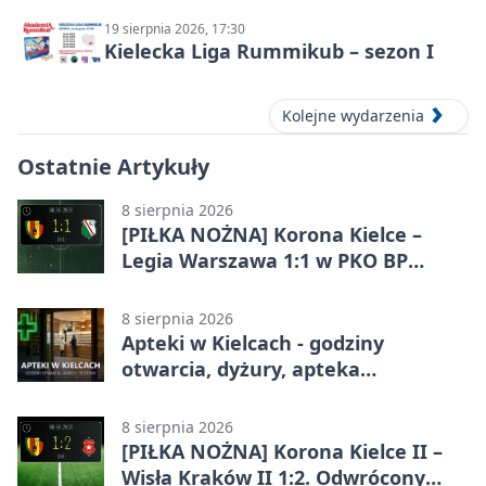
19 sierpnia 2026, 17:30
Kielecka Liga Rummikub – sezon I
Kolejne wydarzenia
Ostatnie Artykuły
8 sierpnia 2026
[PIŁKA NOŻNA] Korona Kielce –
Legia Warszawa 1:1 w PKO BP
Ekstraklasie. Gospodarze
zatrzymali lidera
8 sierpnia 2026
Apteki w Kielcach - godziny
otwarcia, dyżury, apteka
całodobowa
8 sierpnia 2026
[PIŁKA NOŻNA] Korona Kielce II –
Wisła Kraków II 1:2. Odwrócony