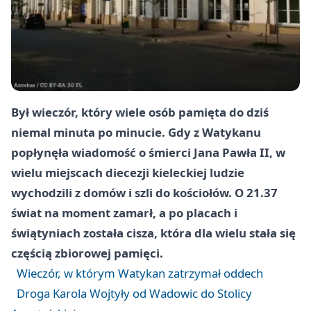
Był wieczór, który wiele osób pamięta do dziś
niemal minuta po minucie. Gdy z Watykanu
popłynęła wiadomość o śmierci Jana Pawła II, w
wielu miejscach diecezji kieleckiej ludzie
wychodzili z domów i szli do kościołów. O 21.37
świat na moment zamarł, a po placach i
świątyniach została cisza, która dla wielu stała się
częścią zbiorowej pamięci.
Wieczór, w którym Watykan zatrzymał oddech
Droga Karola Wojtyły od Wadowic do Stolicy