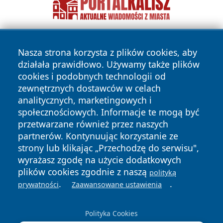
Nasza strona korzysta z plików cookies, aby
działała prawidłowo. Używamy także plików
cookies i podobnych technologii od
zewnętrznych dostawców w celach
analitycznych, marketingowych i
Copyright © 2026 kielceinfo.pl Wszystkie prawa zastrzeżone.
społecznościowych. Informacje te mogą być
przetwarzane również przez naszych
partnerów. Kontynuując korzystanie ze
Polityka
Polityka
News
Autorzy
strony lub klikając „Przechodzę do serwisu",
Prywatności
Cookies
wyrażasz zgodę na użycie dodatkowych
plików cookies zgodnie z naszą
polityką
.
.
prywatności
Zaawansowane ustawienia
Polityka Cookies