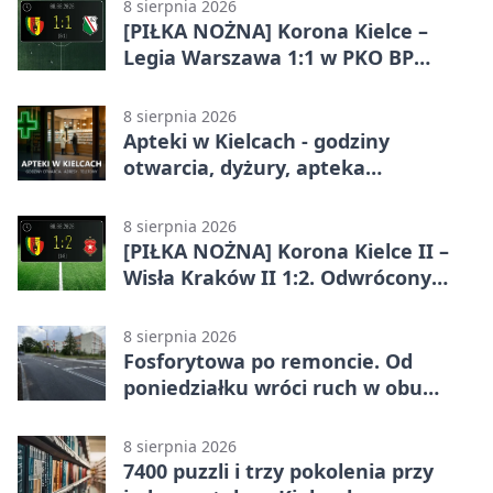
8 sierpnia 2026
[PIŁKA NOŻNA] Korona Kielce –
Legia Warszawa 1:1 w PKO BP
Ekstraklasie. Gospodarze
zatrzymali lidera
8 sierpnia 2026
Apteki w Kielcach - godziny
otwarcia, dyżury, apteka
całodobowa
8 sierpnia 2026
[PIŁKA NOŻNA] Korona Kielce II –
Wisła Kraków II 1:2. Odwrócony
wynik w Betclic 3. Liga Grupa 4
(Grupa IV)
8 sierpnia 2026
Fosforytowa po remoncie. Od
poniedziałku wróci ruch w obu
kierunkach
8 sierpnia 2026
7400 puzzli i trzy pokolenia przy