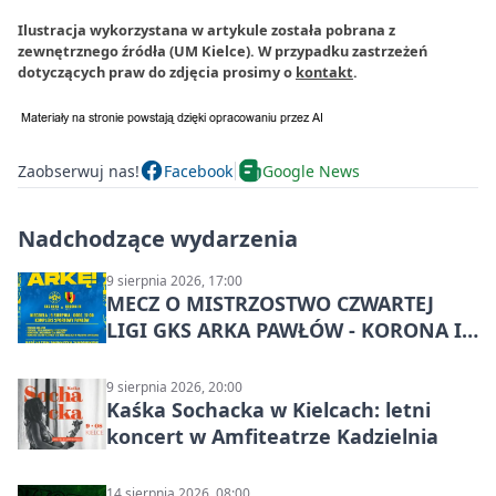
Ilustracja wykorzystana w artykule została pobrana z
zewnętrznego źródła (UM Kielce). W przypadku zastrzeżeń
dotyczących praw do zdjęcia prosimy o
kontakt
.
Zaobserwuj nas!
Facebook
Google News
Nadchodzące wydarzenia
9 sierpnia 2026, 17:00
MECZ O MISTRZOSTWO CZWARTEJ
LIGI GKS ARKA PAWŁÓW - KORONA III
KIELCE: wielkie emocje
9 sierpnia 2026, 20:00
Kaśka Sochacka w Kielcach: letni
koncert w Amfiteatrze Kadzielnia
14 sierpnia 2026, 08:00