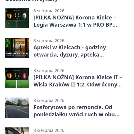
8 sierpnia 2026
[PIŁKA NOŻNA] Korona Kielce –
Legia Warszawa 1:1 w PKO BP
Ekstraklasie. Gospodarze
zatrzymali lidera
8 sierpnia 2026
Apteki w Kielcach - godziny
otwarcia, dyżury, apteka
całodobowa
8 sierpnia 2026
[PIŁKA NOŻNA] Korona Kielce II –
Wisła Kraków II 1:2. Odwrócony
wynik w Betclic 3. Liga Grupa 4
(Grupa IV)
8 sierpnia 2026
Fosforytowa po remoncie. Od
poniedziałku wróci ruch w obu
kierunkach
8 sierpnia 2026