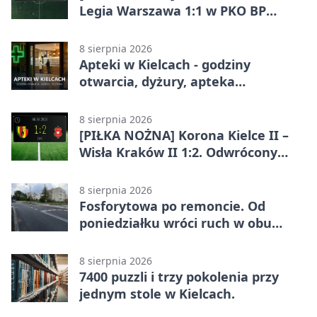
Legia Warszawa 1:1 w PKO BP
Ekstraklasie. Gospodarze
zatrzymali lidera
8 sierpnia 2026
Apteki w Kielcach - godziny
otwarcia, dyżury, apteka
całodobowa
8 sierpnia 2026
[PIŁKA NOŻNA] Korona Kielce II –
Wisła Kraków II 1:2. Odwrócony
wynik w Betclic 3. Liga Grupa 4
(Grupa IV)
8 sierpnia 2026
Fosforytowa po remoncie. Od
poniedziałku wróci ruch w obu
kierunkach
8 sierpnia 2026
7400 puzzli i trzy pokolenia przy
jednym stole w Kielcach.