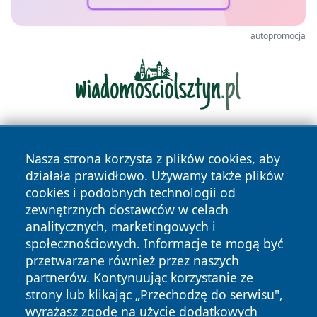
autopromocja
Nasza strona korzysta z plików cookies, aby
działała prawidłowo. Używamy także plików
cookies i podobnych technologii od
zewnętrznych dostawców w celach
analitycznych, marketingowych i
Copyright © 2026 kielceinfo.pl Wszystkie prawa zastrzeżone.
społecznościowych. Informacje te mogą być
przetwarzane również przez naszych
partnerów. Kontynuując korzystanie ze
Polityka
Polityka
News
Autorzy
strony lub klikając „Przechodzę do serwisu",
Prywatności
Cookies
wyrażasz zgodę na użycie dodatkowych