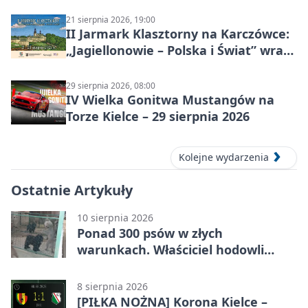
21 sierpnia 2026, 19:00
II Jarmark Klasztorny na Karczówce:
„Jagiellonowie – Polska i Świat” wraca
z rycerzami, pokazami i
średniowiecznym klimatem
29 sierpnia 2026, 08:00
IV Wielka Gonitwa Mustangów na
Torze Kielce – 29 sierpnia 2026
Kolejne wydarzenia
Ostatnie Artykuły
10 sierpnia 2026
Ponad 300 psów w złych
warunkach. Właściciel hodowli
trafił do aresztu
8 sierpnia 2026
[PIŁKA NOŻNA] Korona Kielce –