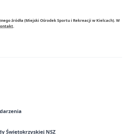
nego źródła (Miejski Ośrodek Sportu i Rekreacji w Kielcach). W
ontakt
.
ydarzenia
dy Świętokrzyskiej NSZ