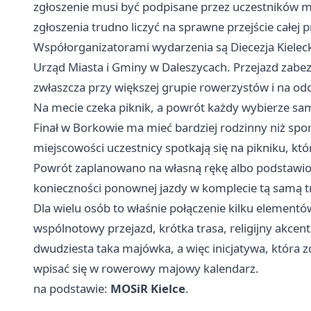
zgłoszenie musi być podpisane przez uczestników m
zgłoszenia trudno liczyć na sprawne przejście całej
Współorganizatorami wydarzenia są Diecezja Kielecka
Urząd Miasta i Gminy w Daleszycach. Przejazd zabez
zwłaszcza przy większej grupie rowerzystów i na o
Na mecie czeka piknik, a powrót każdy wybierze sa
Finał w Borkowie ma mieć bardziej rodzinny niż spor
miejscowości uczestnicy spotkają się na pikniku, k
Powrót zaplanowano na własną rękę albo podstawi
konieczności ponownej jazdy w komplecie tą samą t
Dla wielu osób to właśnie połączenie kilku elementó
wspólnotowy przejazd, krótka trasa, religijny akcent
dwudziesta taka majówka, a więc inicjatywa, która z
wpisać się w rowerowy majowy kalendarz.
na podstawie:
MOSiR Kielce
.