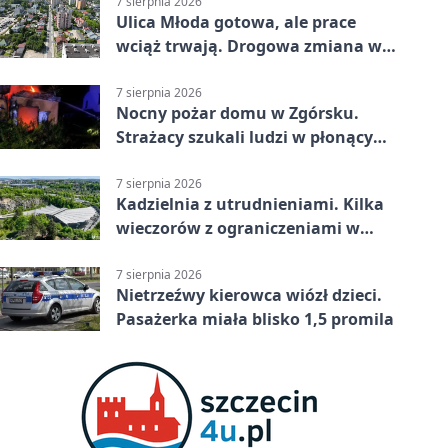
7 sierpnia 2026
Ulica Młoda gotowa, ale prace
wciąż trwają. Drogowa zmiana w
Kielcach
7 sierpnia 2026
Nocny pożar domu w Zgórsku.
Strażacy szukali ludzi w płonącym
budynku
7 sierpnia 2026
Kadzielnia z utrudnieniami. Kilka
wieczorów z ograniczeniami w
ruchu
7 sierpnia 2026
Nietrzeźwy kierowca wiózł dzieci.
Pasażerka miała blisko 1,5 promila