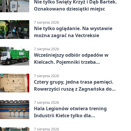
Nie tylko Święty Krzyż i Dąb Bartek.
Oznakowano dziesiątki miejsc
7 sierpnia 2026
Nie tylko oglądanie. Na wystawie
można zagrać na Vectreksie
7 sierpnia 2026
Wcześniejszy odbiór odpadów w
Kielcach. Pojemniki trzeba
wystawić wcześniej
7 sierpnia 2026
Cztery grupy, jedna trasa pamięci.
Rowerzyści ruszą z Zagnańska do
Lasocina
7 sierpnia 2026
Hala Legionów otwiera trening
Industrii Kielce tylko dla
karnetowiczów
7 sierpnia 2026