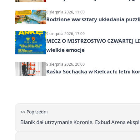
8 sierpnia 2026, 11:00
Rodzinne warsztaty układania puzzl
9 sierpnia 2026, 17:00
MECZ O MISTRZOSTWO CZWARTEJ LIG
wielkie emocje
9 sierpnia 2026, 20:00
Kaśka Sochacka w Kielcach: letni ko
<< Poprzedni
Błanik dał utrzymanie Koronie. Exbud Arena eksp