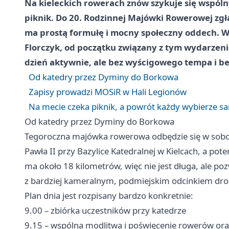
Na kieleckich rowerach znów szykuje się wspólny
piknik. Do 20. Rodzinnej Majówki Rowerowej zgłasz
ma prostą formułę i mocny społeczny oddech. W 
Florczyk, od początku związany z tym wydarzenie
dzień aktywnie, ale bez wyścigowego tempa i be
Od katedry przez Dyminy do Borkowa
Zapisy prowadzi MOSiR w Hali Legionów
Na mecie czeka piknik, a powrót każdy wybierze s
Od katedry przez Dyminy do Borkowa
Tegoroczna majówka rowerowa odbędzie się w sobotę
Pawła II przy Bazylice Katedralnej w Kielcach, a po
ma około 18 kilometrów, więc nie jest długa, ale p
z bardziej kameralnym, podmiejskim odcinkiem dro
Plan dnia jest rozpisany bardzo konkretnie:
9.00 – zbiórka uczestników przy katedrze
9.15 – wspólna modlitwa i poświęcenie rowerów or