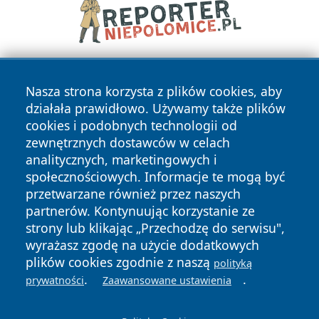
Nasza strona korzysta z plików cookies, aby
działała prawidłowo. Używamy także plików
cookies i podobnych technologii od
zewnętrznych dostawców w celach
analitycznych, marketingowych i
Copyright © 2026 kielceinfo.pl Wszystkie prawa zastrzeżone.
społecznościowych. Informacje te mogą być
przetwarzane również przez naszych
partnerów. Kontynuując korzystanie ze
Polityka
Polityka
News
Autorzy
strony lub klikając „Przechodzę do serwisu",
Prywatności
Cookies
wyrażasz zgodę na użycie dodatkowych
plików cookies zgodnie z naszą
polityką
.
.
prywatności
Zaawansowane ustawienia