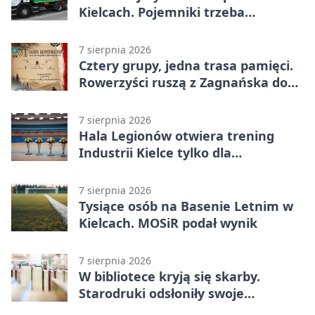
Kielcach. Pojemniki trzeba
wystawić wcześniej
7 sierpnia 2026
Cztery grupy, jedna trasa pamięci.
Rowerzyści ruszą z Zagnańska do
Lasocina
7 sierpnia 2026
Hala Legionów otwiera trening
Industrii Kielce tylko dla
karnetowiczów
7 sierpnia 2026
Tysiące osób na Basenie Letnim w
Kielcach. MOSiR podał wynik
7 sierpnia 2026
W bibliotece kryją się skarby.
Starodruki odsłoniły swoje
tajemnice