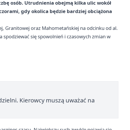
czbę osób. Utrudnienia obejmą kilka ulic wokół
eczorami, gdy okolica będzie bardziej obciążona
j, Granitowej oraz Mahometańskiej na odcinku od al.
a spodziewać się spowolnień i czasowych zmian w
dzielni. Kierowcy muszą uważać na
argines czasu. Największy ruch zwykle pojawia się