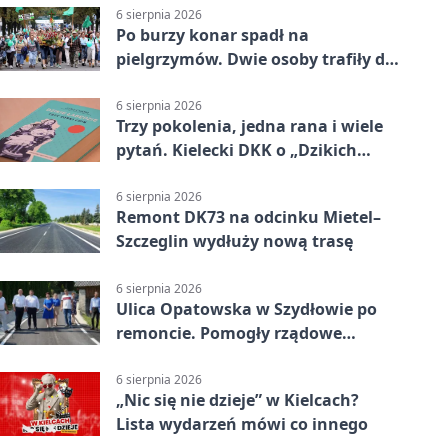
6 sierpnia 2026
Po burzy konar spadł na
pielgrzymów. Dwie osoby trafiły do
szpitala
6 sierpnia 2026
Trzy pokolenia, jedna rana i wiele
pytań. Kielecki DKK o „Dzikich
łabędziach”
6 sierpnia 2026
Remont DK73 na odcinku Mietel–
Szczeglin wydłuży nową trasę
6 sierpnia 2026
Ulica Opatowska w Szydłowie po
remoncie. Pomogły rządowe
pieniądze
6 sierpnia 2026
„Nic się nie dzieje” w Kielcach?
Lista wydarzeń mówi co innego