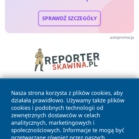
SPRAWDŹ SZCZEGÓŁY
autopromocja
Nasza strona korzysta z plików cookies, aby
działała prawidłowo. Używamy także plików
cookies i podobnych technologii od
zewnętrznych dostawców w celach
analitycznych, marketingowych i
Copyright © 2026 kielceinfo.pl Wszystkie prawa zastrzeżone.
społecznościowych. Informacje te mogą być
przetwarzane również przez naszych