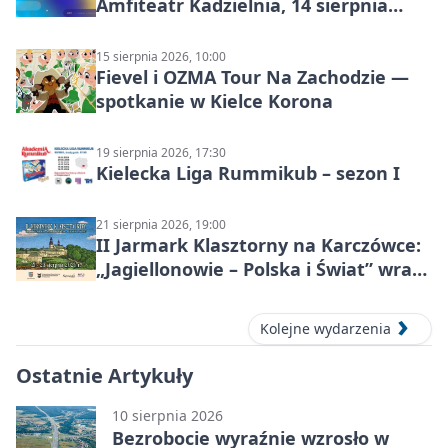
Amfiteatr Kadzielnia, 14 sierpnia
2026
15 sierpnia 2026, 10:00
Fievel i OZMA Tour Na Zachodzie —
spotkanie w Kielce Korona
19 sierpnia 2026, 17:30
Kielecka Liga Rummikub – sezon I
21 sierpnia 2026, 19:00
II Jarmark Klasztorny na Karczówce:
„Jagiellonowie – Polska i Świat” wraca
z rycerzami, pokazami i
średniowiecznym klimatem
Kolejne wydarzenia
Ostatnie Artykuły
10 sierpnia 2026
Bezrobocie wyraźnie wzrosło w