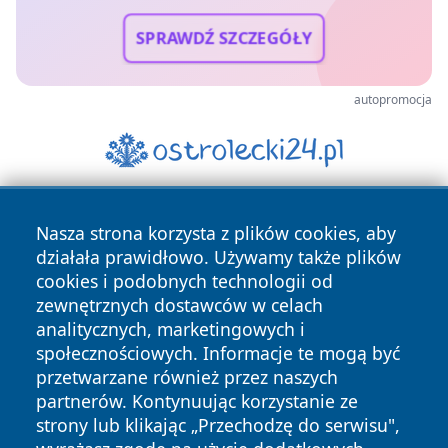
SPRAWDŹ SZCZEGÓŁY
autopromocja
Nasza strona korzysta z plików cookies, aby
działała prawidłowo. Używamy także plików
cookies i podobnych technologii od
zewnętrznych dostawców w celach
analitycznych, marketingowych i
Copyright © 2026 kielceinfo.pl Wszystkie prawa zastrzeżone.
społecznościowych. Informacje te mogą być
przetwarzane również przez naszych
partnerów. Kontynuując korzystanie ze
Polityka
Polityka
News
Autorzy
strony lub klikając „Przechodzę do serwisu",
Prywatności
Cookies