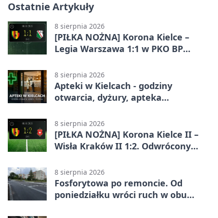
Ostatnie Artykuły
8 sierpnia 2026
[PIŁKA NOŻNA] Korona Kielce –
Legia Warszawa 1:1 w PKO BP
Ekstraklasie. Gospodarze
zatrzymali lidera
8 sierpnia 2026
Apteki w Kielcach - godziny
otwarcia, dyżury, apteka
całodobowa
8 sierpnia 2026
[PIŁKA NOŻNA] Korona Kielce II –
Wisła Kraków II 1:2. Odwrócony
wynik w Betclic 3. Liga Grupa 4
(Grupa IV)
8 sierpnia 2026
Fosforytowa po remoncie. Od
poniedziałku wróci ruch w obu
kierunkach