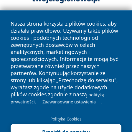
Nasza strona korzysta z plików cookies, aby
działała prawidłowo. Używamy także plików
cookies i podobnych technologii od
zewnętrznych dostawców w celach
analitycznych, marketingowych i
Copyright © 2026 kielceinfo.pl Wszystkie prawa zastrzeżone.
społecznościowych. Informacje te mogą być
przetwarzane również przez naszych
partnerów. Kontynuując korzystanie ze
Polityka
Polityka
News
Autorzy
strony lub klikając „Przechodzę do serwisu",
Prywatności
Cookies
wyrażasz zgodę na użycie dodatkowych
plików cookies zgodnie z naszą
polityką
.
.
prywatności
Zaawansowane ustawienia
Polityka Cookies