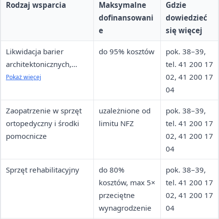
Rodzaj wsparcia
Maksymalne
Gdzie
dofinansowani
dowiedzieć
e
się więcej
Likwidacja barier
do 95% kosztów
pok. 38–39,
architektonicznych,
tel. 41 200 17
technicznych, w
02, 41 200 17
Pokaż więcej
komunikowaniu się
04
Zaopatrzenie w sprzęt
uzależnione od
pok. 38–39,
ortopedyczny i środki
limitu NFZ
tel. 41 200 17
pomocnicze
02, 41 200 17
04
Sprzęt rehabilitacyjny
do 80%
pok. 38–39,
kosztów, max 5×
tel. 41 200 17
przeciętne
02, 41 200 17
wynagrodzenie
04