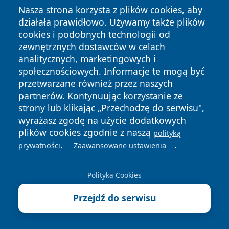
Nasza strona korzysta z plików cookies, aby
6 sierpnia 2026
działała prawidłowo. Używamy także plików
50 wyświetlaczy przy szkołach.
cookies i podobnych technologii od
Kierowcy zobaczą „Zwolnij”
zewnętrznych dostawców w celach
analitycznych, marketingowych i
społecznościowych. Informacje te mogą być
6 sierpnia 2026
Sąsiedzka pomoc i opieka na
przetwarzane również przez naszych
odległość dla seniorów w Kielcach
partnerów. Kontynuując korzystanie ze
strony lub klikając „Przechodzę do serwisu",
wyrażasz zgodę na użycie dodatkowych
6 sierpnia 2026
plików cookies zgodnie z naszą
Burze z gradem w Kielcach. IMGW
polityką
.
.
wydał alert drugiego stopnia
prywatności
Zaawansowane ustawienia
6 sierpnia 2026
Polityka Cookies
Remont ulicy Jana Nowaka-
Jeziorańskiego. Nocą odcinek
Przejdź do serwisu
będzie zamykany
6 sierpnia 2026