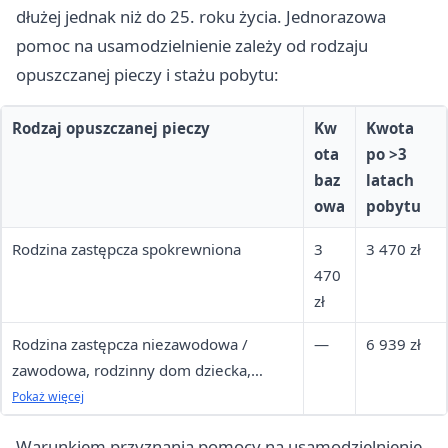
dłużej jednak niż do 25. roku życia. Jednorazowa
pomoc na usamodzielnienie zależy od rodzaju
opuszczanej pieczy i stażu pobytu:
Rodzaj opuszczanej pieczy
Kw
Kwota
ota
po >3
baz
latach
owa
pobytu
Rodzina zastępcza spokrewniona
3
3 470 zł
470
zł
Rodzina zastępcza niezawodowa /
—
6 939 zł
zawodowa, rodzinny dom dziecka,
placówka opiekuńczo-wychowawcza
Pokaż więcej
Warunkiem przyznania pomocy na usamodzielnienie