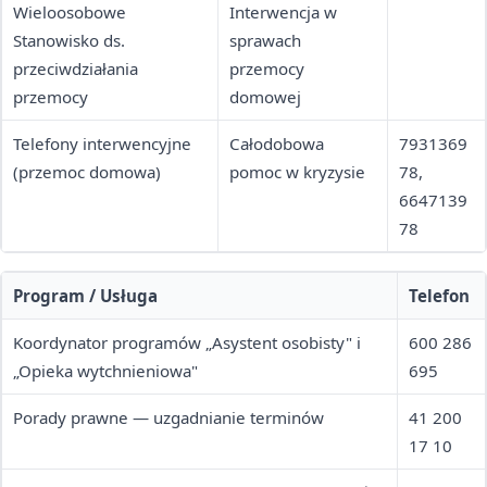
Wieloosobowe
Interwencja w
Stanowisko ds.
sprawach
przeciwdziałania
przemocy
przemocy
domowej
Telefony interwencyjne
Całodobowa
7931369
(przemoc domowa)
pomoc w kryzysie
78,
6647139
78
Program / Usługa
Telefon
Koordynator programów „Asystent osobisty" i
600 286
„Opieka wytchnieniowa"
695
Porady prawne — uzgadnianie terminów
41 200
17 10