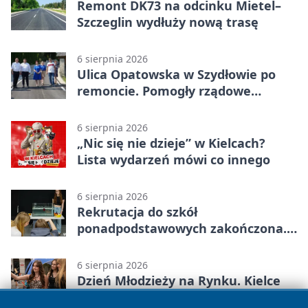
Remont DK73 na odcinku Mietel–
Szczeglin wydłuży nową trasę
6 sierpnia 2026
Ulica Opatowska w Szydłowie po
remoncie. Pomogły rządowe
pieniądze
6 sierpnia 2026
„Nic się nie dzieje” w Kielcach?
Lista wydarzeń mówi co innego
6 sierpnia 2026
Rekrutacja do szkół
ponadpodstawowych zakończona.
W Kielcach są wolne miejsca
6 sierpnia 2026
Dzień Młodzieży na Rynku. Kielce
szykują się do ważnego kroku