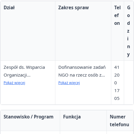
Dział
Zakres spraw
Tel
G
ef
o
on
d
z
i
n
y
Zespół ds. Wsparcia
Dofinansowanie zadań
41
Organizacji
NGO na rzecz osób z
20
Pozarządowych (pok.
niepełnosprawnościami
0
Pokaż więcej
Pokaż więcej
122, I piętro)
17
05
Stanowisko / Program
Funkcja
Numer
telefonu