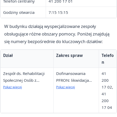
Telefon centralny
41 200 17 01
Godziny otwarcia
7:15 15:15
W budynku działają wyspecjalizowane zespoły
obsługujące różne obszary pomocy. Poniżej znajdują
się numery bezpośrednie do kluczowych działów:
Dział
Zakres spraw
Telefo
n
Zespół ds. Rehabilitacji
Dofinansowania
41
Społecznej Osób z
PFRON: likwidacja
200
Niepełnosprawnościami
barier, sprzęt
17 02,
Pokaż więcej
Pokaż więcej
(pok. 38, 39, poziom 0)
ortopedyczny,
41
turnusy, WTZ
200
17 04