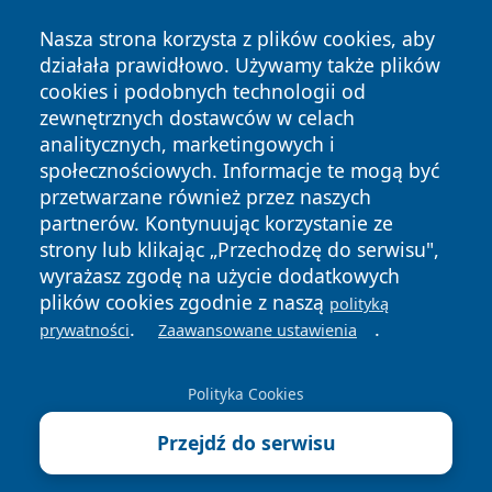
Nasza strona korzysta z plików cookies, aby
działała prawidłowo. Używamy także plików
cookies i podobnych technologii od
zewnętrznych dostawców w celach
analitycznych, marketingowych i
Copyright © 2026 kielceinfo.pl Wszystkie prawa zastrzeżone.
społecznościowych. Informacje te mogą być
przetwarzane również przez naszych
partnerów. Kontynuując korzystanie ze
Polityka
Polityka
News
Autorzy
strony lub klikając „Przechodzę do serwisu",
Prywatności
Cookies
wyrażasz zgodę na użycie dodatkowych
plików cookies zgodnie z naszą
polityką
.
.
prywatności
Zaawansowane ustawienia
Polityka Cookies
Przejdź do serwisu