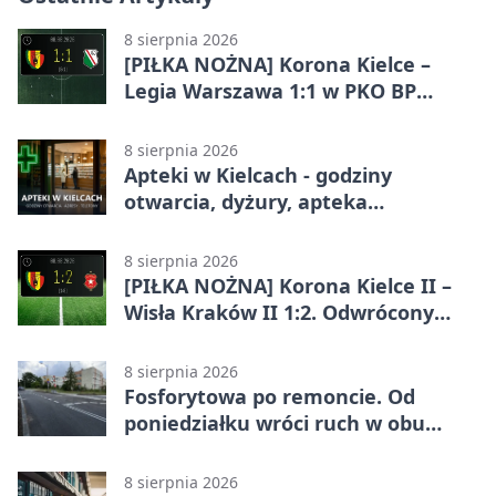
8 sierpnia 2026
[PIŁKA NOŻNA] Korona Kielce –
Legia Warszawa 1:1 w PKO BP
Ekstraklasie. Gospodarze
zatrzymali lidera
8 sierpnia 2026
Apteki w Kielcach - godziny
otwarcia, dyżury, apteka
całodobowa
8 sierpnia 2026
[PIŁKA NOŻNA] Korona Kielce II –
Wisła Kraków II 1:2. Odwrócony
wynik w Betclic 3. Liga Grupa 4
(Grupa IV)
8 sierpnia 2026
Fosforytowa po remoncie. Od
poniedziałku wróci ruch w obu
kierunkach
8 sierpnia 2026