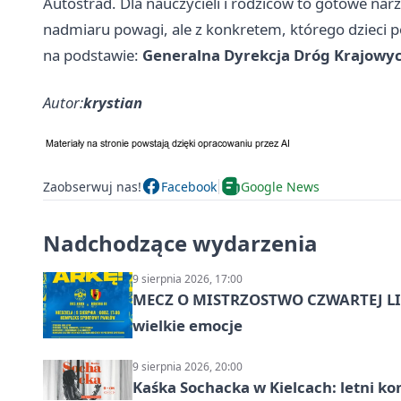
Autostrad. Dla nauczycieli i rodziców to gotowe na
nadmiaru powagi, ale z konkretem, którego dzieci po
na podstawie:
Generalna Dyrekcja Dróg Krajowych
Autor:
krystian
Zaobserwuj nas!
Facebook
Google News
Nadchodzące wydarzenia
9 sierpnia 2026, 17:00
MECZ O MISTRZOSTWO CZWARTEJ LIG
wielkie emocje
9 sierpnia 2026, 20:00
Kaśka Sochacka w Kielcach: letni ko