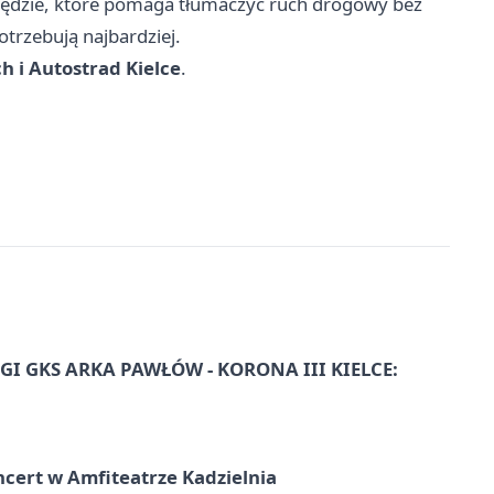
rzędzie, które pomaga tłumaczyć ruch drogowy bez
trzebują najbardziej.
 i Autostrad Kielce
.
I GKS ARKA PAWŁÓW - KORONA III KIELCE:
ncert w Amfiteatrze Kadzielnia