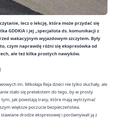
zytanie, lecz o lekcję, która może przydać się
ka GDDKiA i jej „specjalista ds. komunikacji z
ż przed wakacyjnym wyjazdowym szczytem. Były
i to, czym naprawdę różni się ekspresówka od
miech, ale też kilka prostych nawyków.
j
owych im. Mikołaja Reja dzieci nie tylko słuchały, ale
anie stało się pretekstem do tego, by w prosty
 tym, jak powstają trasy, które mają wytrzymać
ieszym większe poczucie bezpieczeństwa.
stawiane drodze ekspresowej i porównywali ją z