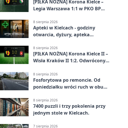
[PIŁKA NOŻNA] Korona Kielce –
Legia Warszawa 1:1 w PKO BP
Ekstraklasie. Gospodarze
zatrzymali lidera
8 sierpnia 2026
Apteki w Kielcach - godziny
otwarcia, dyżury, apteka
całodobowa
8 sierpnia 2026
[PIŁKA NOŻNA] Korona Kielce II –
Wisła Kraków II 1:2. Odwrócony
wynik w Betclic 3. Liga Grupa 4
(Grupa IV)
8 sierpnia 2026
Fosforytowa po remoncie. Od
poniedziałku wróci ruch w obu
kierunkach
8 sierpnia 2026
7400 puzzli i trzy pokolenia przy
jednym stole w Kielcach.
7 sierpnia 2026