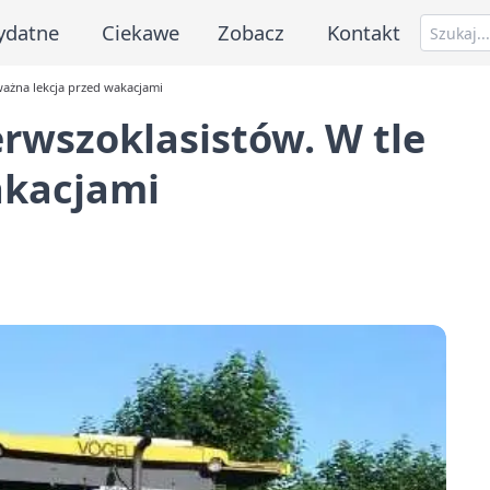
ydatne
Ciekawe
Zobacz
Kontakt
ważna lekcja przed wakacjami
erwszoklasistów. W tle
akacjami