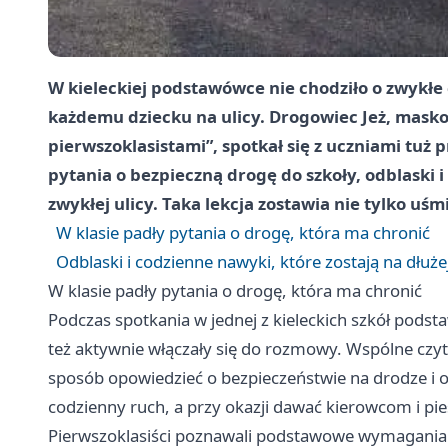
W kieleckiej podstawówce nie chodziło o zwykłe c
każdemu dziecku na ulicy. Drogowiec Jeż, maskot
pierwszoklasistami”, spotkał się z uczniami tu
pytania o bezpieczną drogę do szkoły, odblaski 
zwykłej ulicy. Taka lekcja zostawia nie tylko uś
W klasie padły pytania o drogę, która ma chronić
Odblaski i codzienne nawyki, które zostają na dłuże
W klasie padły pytania o drogę, która ma chronić
Podczas spotkania w jednej z kieleckich szkół podstaw
też aktywnie włączały się do rozmowy. Wspólne czyt
sposób opowiedzieć o bezpieczeństwie na drodze i o
codzienny ruch, a przy okazji dawać kierowcom i p
Pierwszoklasiści poznawali podstawowe wymagania 