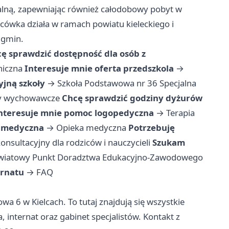
tualną, zapewniając również całodobowy pobyt w
acówka działa w ramach powiatu kieleckiego i
 gmin.
ę sprawdzić dostępność dla osób z
niczna
Interesuje mnie oferta przedszkola
→
yjną szkoły
→
Szkoła Podstawowa nr 36 Specjalna
py wychowawcze
Chcę sprawdzić godziny dyżurów
nteresuje mnie pomoc logopedyczna
→
Terapia
a medyczna
→
Opieka medyczna
Potrzebuję
onsultacyjny dla rodziców i nauczycieli
Szukam
wiatowy Punkt Doradztwa Edukacyjno-Zawodowego
ernatu
→
FAQ
wa 6 w Kielcach. To tutaj znajdują się wszystkie
 internat oraz gabinet specjalistów. Kontakt z