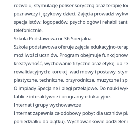
rozwoju, stymulację polisensoryczną oraz terapię l
poznawczy i językowy dzieci. Zajęcia prowadzi wyk
specjalistów: logopedów, psychologów i rehabilitan
telefonicznie.
Szkoła Podstawowa nr 36 Specjalna
Szkoła podstawowa oferuje zajęcia edukacyjno-ter
możliwości uczniów. Program obejmuje funkcjonowan
kreatywność, wychowanie fizyczne oraz etykę lub rel
rewalidacyjnych: korekcji wad mowy i postawy, stymu
plastyczne, techniczne, przyrodnicze, muzyczne i s
Olimpiady Specjalne i biegi przełajowe. Do nauki 
tablice interaktywne i programy edukacyjne.
Internat i grupy wychowawcze
Internat zapewnia całodobowy pobyt dla uczniów pl
poniedziałku do piątku). Wychowankowie podzieleni