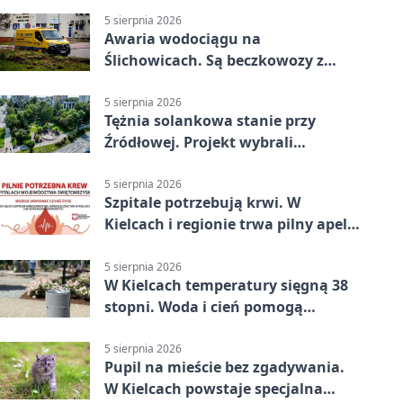
5 sierpnia 2026
Awaria wodociągu na
Ślichowicach. Są beczkowozy z
wodą
5 sierpnia 2026
Tężnia solankowa stanie przy
Źródłowej. Projekt wybrali
mieszkańcy Kielc
5 sierpnia 2026
Szpitale potrzebują krwi. W
Kielcach i regionie trwa pilny apel
do dawców
5 sierpnia 2026
W Kielcach temperatury sięgną 38
stopni. Woda i cień pomogą
przetrwać upał
5 sierpnia 2026
Pupil na mieście bez zgadywania.
W Kielcach powstaje specjalna