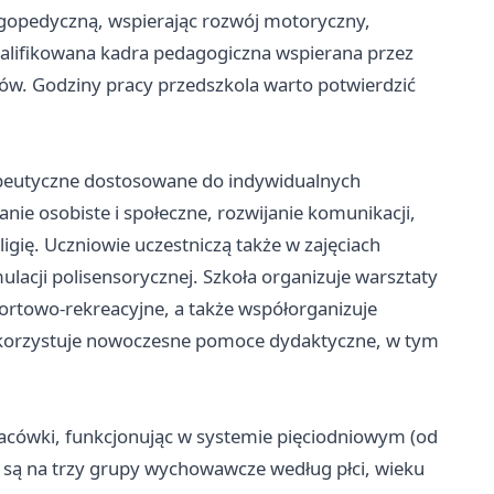
ogopedyczną, wspierając rozwój motoryczny,
walifikowana kadra pedagogiczna wspierana przez
tów. Godziny pracy przedszkola warto potwierdzić
apeutyczne dostosowane do indywidualnych
ie osobiste i społeczne, rozwijanie komunikacji,
igię. Uczniowie uczestniczą także w zajęciach
lacji polisensorycznej. Szkoła organizuje warsztaty
portowo-rekreacyjne, a także współorganizuje
wykorzystuje nowoczesne pomoce dydaktyczne, w tym
acówki, funkcjonując w systemie pięciodniowym (od
 są na trzy grupy wychowawcze według płci, wieku