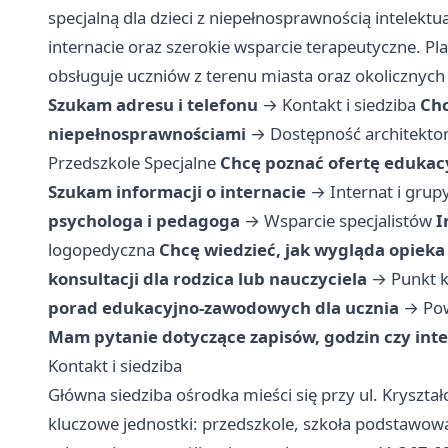
specjalną dla dzieci z niepełnosprawnością intelek
internacie oraz szerokie wsparcie terapeutyczne. Pl
obsługuje uczniów z terenu miasta oraz okolicznych
Szukam adresu i telefonu
→
Kontakt i siedziba
Chc
niepełnosprawnościami
→
Dostępność architekto
Przedszkole Specjalne
Chcę poznać ofertę edukac
Szukam informacji o internacie
→
Internat i gru
psychologa i pedagoga
→
Wsparcie specjalistów
I
logopedyczna
Chcę wiedzieć, jak wygląda opiek
konsultacji dla rodzica lub nauczyciela
→
Punkt k
porad edukacyjno-zawodowych dla ucznia
→
Po
Mam pytanie dotyczące zapisów, godzin czy int
Kontakt i siedziba
Główna siedziba ośrodka mieści się przy ul. Kryształo
kluczowe jednostki: przedszkole, szkoła podstawowa,