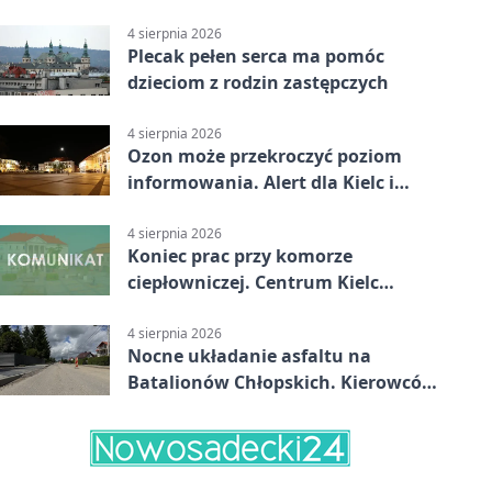
mapa
4 sierpnia 2026
Plecak pełen serca ma pomóc
dzieciom z rodzin zastępczych
4 sierpnia 2026
Ozon może przekroczyć poziom
informowania. Alert dla Kielc i
powiatu
4 sierpnia 2026
Koniec prac przy komorze
ciepłowniczej. Centrum Kielc
odzyska ciepłą wodę
4 sierpnia 2026
Nocne układanie asfaltu na
Batalionów Chłopskich. Kierowców
czekają zamknięcia