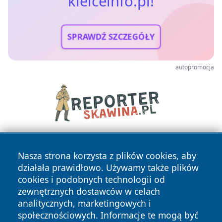
kielceinfo.pl!
SPRAWDŹ SZCZEGÓŁY
autopromocja
Nasza strona korzysta z plików cookies, aby
działała prawidłowo. Używamy także plików
cookies i podobnych technologii od
zewnętrznych dostawców w celach
analitycznych, marketingowych i
Copyright © 2026 kielceinfo.pl Wszystkie prawa zastrzeżone.
społecznościowych. Informacje te mogą być