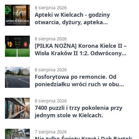
zatrzymali lidera
8 sierpnia 2026
Apteki w Kielcach - godziny
otwarcia, dyżury, apteka
całodobowa
8 sierpnia 2026
[PIŁKA NOŻNA] Korona Kielce II –
Wisła Kraków II 1:2. Odwrócony
wynik w Betclic 3. Liga Grupa 4
(Grupa IV)
8 sierpnia 2026
Fosforytowa po remoncie. Od
poniedziałku wróci ruch w obu
kierunkach
8 sierpnia 2026
7400 puzzli i trzy pokolenia przy
jednym stole w Kielcach.
7 sierpnia 2026
Nie tylko Święty Krzyż i Dąb Bartek.